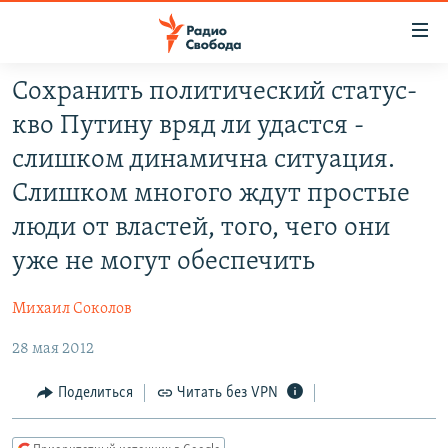
Ссылки
для
упрощенного
Сохранить политический статус-
ПРОГРАММЫ
доступа
кво Путину вряд ли удастся -
ПОДКАСТЫ
Вернуться
слишком динамична ситуация.
к
АВТОРСКИЕ ПРОЕКТЫ
Слишком многого ждут простые
основному
ЦИТАТЫ СВОБОДЫ
содержанию
люди от властей, того, чего они
Вернутся
МНЕНИЯ
уже не могут обеспечить
к
КУЛЬТУРА
главной
Михаил Соколов
навигации
IDEL.РЕАЛИИ
Вернутся
28 мая 2012
КАВКАЗ.РЕАЛИИ
к
Поделиться
Читать без VPN
СЕВЕР.РЕАЛИИ
поиску
СИБИРЬ.РЕАЛИИ