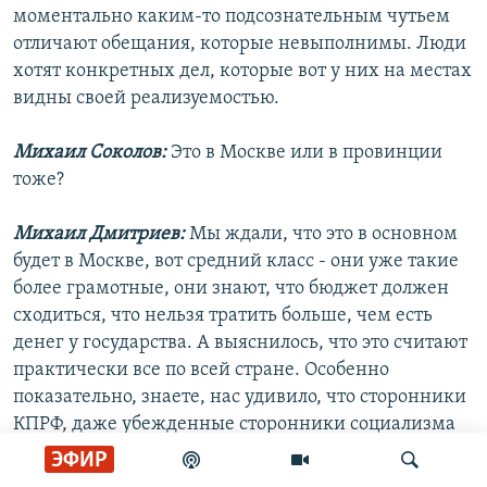
моментально каким-то подсознательным чутьем
отличают обещания, которые невыполнимы. Люди
хотят конкретных дел, которые вот у них на местах
видны своей реализуемостью.
Михаил Соколов:
Это в Москве или в провинции
тоже?
Михаил Дмитриев:
Мы ждали, что это в основном
будет в Москве, вот средний класс - они уже такие
более грамотные, они знают, что бюджет должен
сходиться, что нельзя тратить больше, чем есть
денег у государства. А выяснилось, что это считают
практически все по всей стране. Особенно
показательно, знаете, нас удивило, что сторонники
КПРФ, даже убежденные сторонники социализма
могли в целом позитивно оценивать деятельность
ЭФИР
Кудрина, потому что стабильный бюджет - это залог