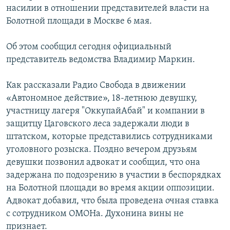
насилии в отношении представителей власти на
РАСПИСАНИЕ ВЕЩАНИЯ
Болотной площади в Москве 6 мая.
ПОДПИШИТЕСЬ НА РАССЫЛКУ
Об этом сообщил сегодня официальный
СОЦИАЛЬНЫЕ СЕТИ
представитель ведомства Владимир Маркин.
Как рассказали Радио Свобода в движении
«Автономное действие», 18-летнюю девушку,
участницу лагеря "ОккупайАбай" и компании в
защитцу Цаговского леса задержали люди в
Все сайты РСЕ/РС
штатском, которые представились сотрудниками
уголовного розыска. Поздно вечером друзьям
девушки позвонил адвокат и сообщил, что она
задержана по подозрению в участии в беспорядках
на Болотной площади во время акции оппозиции.
Адвокат добавил, что была проведена очная ставка
с сотрудником ОМОНа. Духонина вины не
признает.