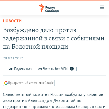
Ссылки
для
упрощенного
НОВОСТИ
ПРОГРАММЫ
доступа
Возбуждено дело против
ПОДКАСТЫ
Вернуться
задержанной в связи с событиями
к
АВТОРСКИЕ ПРОЕКТЫ
на Болотной площади
основному
ЦИТАТЫ СВОБОДЫ
содержанию
28 мая 2012
Вернутся
МНЕНИЯ
к
Поделиться
Читать без VPN
КУЛЬТУРА
главной
навигации
IDEL.РЕАЛИИ
Приоритетный источник в Google
Вернутся
КАВКАЗ.РЕАЛИИ
к
Следственный комитет России возбудил уголовное
СЕВЕР.РЕАЛИИ
поиску
дело против Александры Духониной по
СИБИРЬ.РЕАЛИИ
подозрению в призывах к массовым беспорядкам и