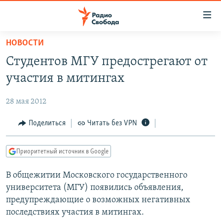
Ссылки
для
упрощенного
НОВОСТИ
ПРОГРАММЫ
доступа
Студентов МГУ предострегают от
ПОДКАСТЫ
Вернуться
участия в митингах
к
АВТОРСКИЕ ПРОЕКТЫ
основному
28 мая 2012
ЦИТАТЫ СВОБОДЫ
содержанию
Вернутся
МНЕНИЯ
Поделиться
Читать без VPN
к
КУЛЬТУРА
главной
Приоритетный источник в Google
навигации
IDEL.РЕАЛИИ
Вернутся
В общежитии Московского государственного
КАВКАЗ.РЕАЛИИ
к
университета (МГУ) появились объявления,
СЕВЕР.РЕАЛИИ
поиску
предупреждающие о возможных негативных
последствиях участия в митингах.
СИБИРЬ.РЕАЛИИ