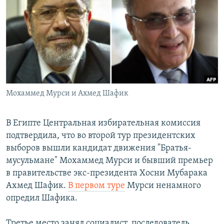
РАСПИСАНИЕ ВЕЩАНИЯ
ПОДПИШИТЕСЬ НА РАССЫЛКУ
СОЦИАЛЬНЫЕ СЕТИ
Мохаммед Мурси и Ахмед Шафик
Все сайты РСЕ/РС
В Египте Центральная избирательная комиссия
подтвердила, что во второй тур президентских
выборов вышли кандидат движения "Братья-
мусульмане" Мохаммед Мурси и бывший премьер
в правительстве экс-президента Хосни Мубарака
Ахмед Шафик.
В первом туре
Мурси ненамного
опредил Шафика.
Третье место занял социалист, последователь