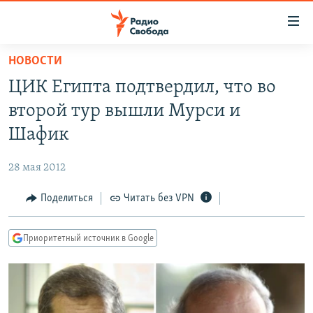
Ссылки
для
упрощенного
НОВОСТИ
ПРОГРАММЫ
доступа
ЦИК Египта подтвердил, что во
ПОДКАСТЫ
Вернуться
второй тур вышли Мурси и
к
АВТОРСКИЕ ПРОЕКТЫ
Шафик
основному
ЦИТАТЫ СВОБОДЫ
содержанию
28 мая 2012
Вернутся
МНЕНИЯ
к
Поделиться
Читать без VPN
КУЛЬТУРА
главной
навигации
IDEL.РЕАЛИИ
Приоритетный источник в Google
Вернутся
КАВКАЗ.РЕАЛИИ
к
СЕВЕР.РЕАЛИИ
поиску
СИБИРЬ.РЕАЛИИ