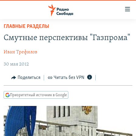
Ссылки
для
упрощенного
ГЛАВНЫЕ РАЗДЕЛЫ
ПРОГРАММЫ
доступа
Смутные перспективы "Газпрома"
ПОДКАСТЫ
Вернуться
к
Иван Трефилов
АВТОРСКИЕ ПРОЕКТЫ
основному
30 мая 2012
ЦИТАТЫ СВОБОДЫ
содержанию
Вернутся
МНЕНИЯ
Поделиться
Читать без VPN
к
КУЛЬТУРА
главной
Приоритетный источник в Google
навигации
IDEL.РЕАЛИИ
Вернутся
КАВКАЗ.РЕАЛИИ
к
СЕВЕР.РЕАЛИИ
поиску
СИБИРЬ.РЕАЛИИ