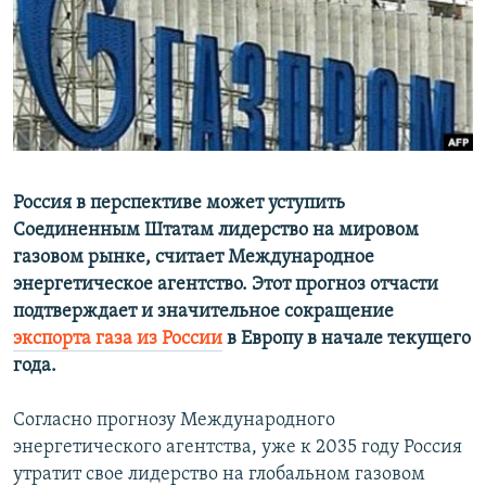
РАСПИСАНИЕ ВЕЩАНИЯ
ПОДПИШИТЕСЬ НА РАССЫЛКУ
СОЦИАЛЬНЫЕ СЕТИ
Россия в перспективе может уступить
Соединенным Штатам лидерство на мировом
газовом рынке, считает Международное
Все сайты РСЕ/РС
энергетическое агентство. Этот прогноз отчасти
подтверждает и значительное сокращение
экспорта газа из России
в Европу в начале текущего
года.
Согласно прогнозу Международного
энергетического агентства, уже к 2035 году Россия
утратит свое лидерство на глобальном газовом