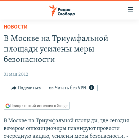
Ссылки
для
упрощенного
НОВОСТИ
ПРОГРАММЫ
доступа
В Москве на Триумфальной
ПОДКАСТЫ
Вернуться
площади усилены меры
к
АВТОРСКИЕ ПРОЕКТЫ
безопасности
основному
ЦИТАТЫ СВОБОДЫ
содержанию
31 мая 2012
Вернутся
МНЕНИЯ
к
Поделиться
Читать без VPN
КУЛЬТУРА
главной
навигации
IDEL.РЕАЛИИ
Приоритетный источник в Google
Вернутся
КАВКАЗ.РЕАЛИИ
к
В Москве на Триумфальной площади, где сегодня
СЕВЕР.РЕАЛИИ
поиску
вечером оппозиционеры планируют провести
СИБИРЬ.РЕАЛИИ
очередную акцию, усилены меры безопасности, -