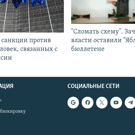
"Сломать схему". За
л санкции против
власти оставили "Ябл
ловек, связанных с
бюллетене
ссии
АЦИЯ
СОЦИАЛЬНЫЕ СЕТИ
ь
 блокировку