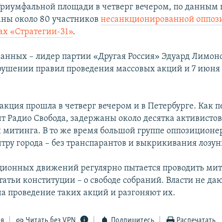
Триумфальной площади в четверг вечером, по данным 
ны около 80 участников
несанкционированной оппоз
ах «Стратегии-31»
.
анных – лидер партии «Другая Россия» Эдуард Лимоно
рушении правил проведения массовых акций и 7 июня
акция прошла в четверг вечером и в Петербурге. Как п
т Радио Свобода, задержаны около десятка активистов
 митинга. В то же время большой группе оппозиционе
тру города – без транспарантов и выкрикивания лозун
ционных движений регулярно пытается проводить мит
татьи конституции – о свободе собраний. Власти не да
а проведение таких акций и разгоняют их.
ся
Читать без VPN
Подпишитесь
Распечатать