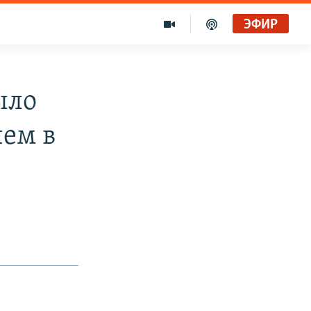
ЭФИР
ыло
чем в