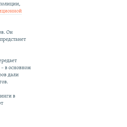
полиции,
иционной
в. Он
 предстанет
ередает
 – в основном
ров дали
гов.
инги в
ют