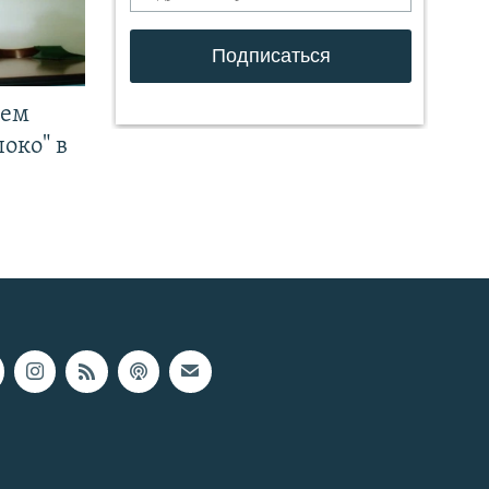
чем
око" в