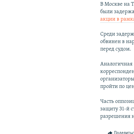
РАСПИСАНИЕ ВЕЩАНИЯ
В Москве на 
ПОДПИШИТЕСЬ НА РАССЫЛКУ
были задержа
акции в рамк
Среди задерж
обвинен в на
перед судом.
Аналогичная 
корреспонден
организаторы
пройти по цен
Часть оппози
защиту 31-й с
разрешения н
Поделить