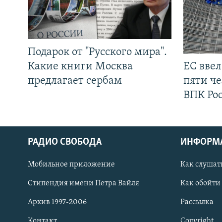
Подарок от "Русского мира".
Какие книги Москва
ЕС вве
предлагает сербам
пяти че
ВПК Ро
РАДИО СВОБОДА
ИНФОРМ
Мобильное приложение
Как слушат
СОЦИАЛЬНЫЕ СЕТИ
Стипендия имени Петра Вайля
Как обойти
Архив 1997-2006
Рассылка
Контакт
Copyright