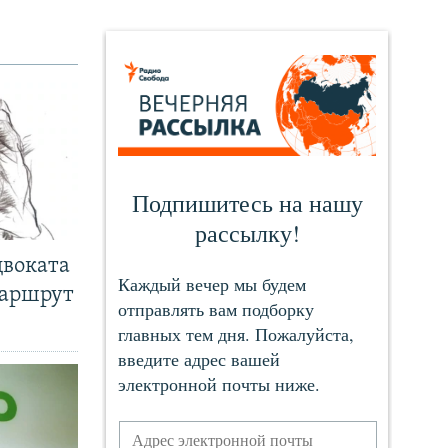
двоката
маршрут