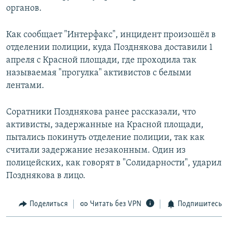
органов.
РАСПИСАНИЕ ВЕЩАНИЯ
ПОДПИШИТЕСЬ НА РАССЫЛКУ
Как сообщает "Интерфакс", инцидент произошёл в
отделении полиции, куда Позднякова доставили 1
СОЦИАЛЬНЫЕ СЕТИ
апреля с Красной площади, где проходила так
называемая "прогулка" активистов с белыми
лентами.
Соратники Позднякова ранее рассказали, что
Все сайты РСЕ/РС
активисты, задержанные на Красной площади,
пытались покинуть отделение полиции, так как
считали задержание незаконным. Один из
полицейских, как говорят в "Солидарности", ударил
Позднякова в лицо.
Поделиться
Читать без VPN
Подпишитесь