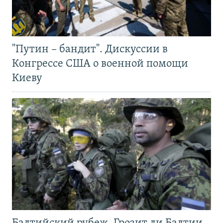
"Путин – бандит". Дискуссии в
Конгрессе США о военной помощи
Киеву