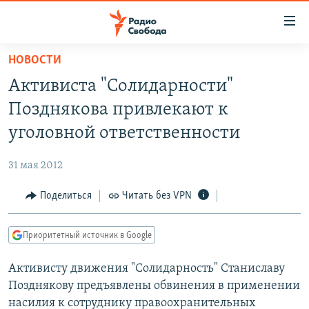
Ссылки
для
упрощенного
НОВОСТИ
ПРОГРАММЫ
доступа
Активиста "Солидарности"
ПОДКАСТЫ
Вернуться
Позднякова привлекают к
к
АВТОРСКИЕ ПРОЕКТЫ
уголовной ответственности
основному
ЦИТАТЫ СВОБОДЫ
содержанию
31 мая 2012
Вернутся
МНЕНИЯ
к
Поделиться
Читать без VPN
КУЛЬТУРА
главной
навигации
IDEL.РЕАЛИИ
Приоритетный источник в Google
Вернутся
КАВКАЗ.РЕАЛИИ
к
Активисту движения "Солидарность" Станиславу
СЕВЕР.РЕАЛИИ
поиску
Позднякову предъявлены обвинения в применении
СИБИРЬ.РЕАЛИИ
насилия к сотруднику правоохранительных