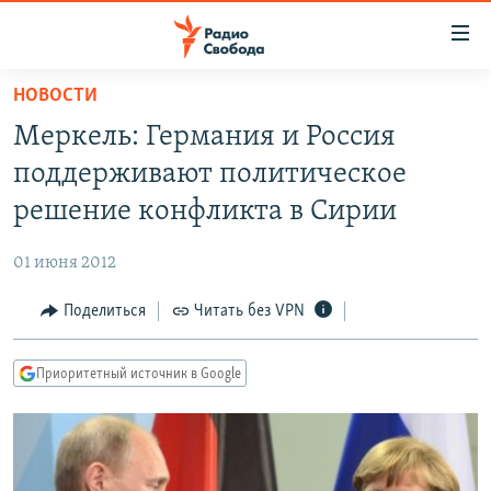
Ссылки
для
упрощенного
НОВОСТИ
ПРОГРАММЫ
доступа
Меркель: Германия и Россия
ПОДКАСТЫ
Вернуться
поддерживают политическое
к
АВТОРСКИЕ ПРОЕКТЫ
решение конфликта в Сирии
основному
ЦИТАТЫ СВОБОДЫ
содержанию
01 июня 2012
Вернутся
МНЕНИЯ
к
Поделиться
Читать без VPN
КУЛЬТУРА
главной
навигации
IDEL.РЕАЛИИ
Приоритетный источник в Google
Вернутся
КАВКАЗ.РЕАЛИИ
к
СЕВЕР.РЕАЛИИ
поиску
СИБИРЬ.РЕАЛИИ