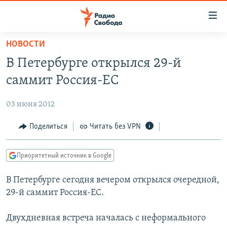
Ссылки
для
упрощенного
НОВОСТИ
ПРОГРАММЫ
доступа
В Петербурге открылся 29-й
ПОДКАСТЫ
Вернуться
саммит Россия-ЕС
к
АВТОРСКИЕ ПРОЕКТЫ
основному
03 июня 2012
ЦИТАТЫ СВОБОДЫ
содержанию
Вернутся
МНЕНИЯ
Поделиться
Читать без VPN
к
КУЛЬТУРА
главной
Приоритетный источник в Google
навигации
IDEL.РЕАЛИИ
Вернутся
В Петербурге сегодня вечером открылся очередной,
КАВКАЗ.РЕАЛИИ
к
29-й саммит Россия-ЕС.
СЕВЕР.РЕАЛИИ
поиску
Двухдневная встреча началась с неформального
СИБИРЬ.РЕАЛИИ