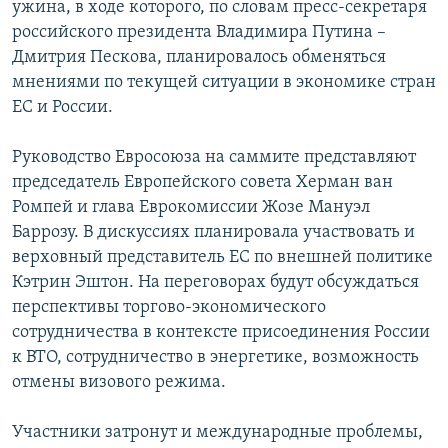
ужина, в ходе которого, по словам пресс-секретаря
РАСПИСАНИЕ ВЕЩАНИЯ
российского президента Владимира Путина –
ПОДПИШИТЕСЬ НА РАССЫЛКУ
Дмитрия Пескова, планировалось обменяться
мнениями по текущей ситуации в экономике стран
ЕС и России.
СОЦИАЛЬНЫЕ СЕТИ
Руководство Евросоюза на саммите представляют
председатель Европейского совета Херман ван
Ромпей и глава Еврокомиссии Жозе Мануэл
Баррозу. В дискуссиях планировала участвовать и
Все сайты РСЕ/РС
верховный представитель ЕС по внешней политике
Кэтрин Эштон. На переговорах будут обсуждаться
перспективы торгово-экономического
сотрудничества в контексте присоединения России
к ВТО, сотрудничество в энергетике, возможность
отмены визового режима.
Участники затронут и международные проблемы,