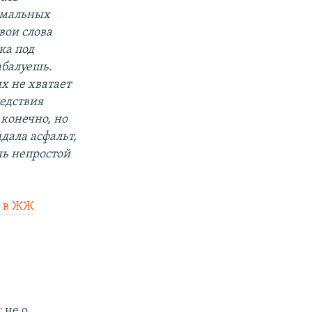
ормальных
вои слова
ка под
абалуешь.
х не хватает
ледствия
 конечно, но
дала асфальт,
нь непростой
е в ЖЖ
т
не о