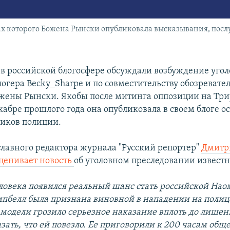
цах которого Божена Рынски опубликовала высказывания, по
в российской блогосфере обсуждали возбуждение угол
огера Becky_Sharpe и по совместительству обозревател
Божены Рынски. Якобы после митинга оппозиции на Тр
кабре прошлого года она опубликовала в своем блоге о
ников полиции.
главного редактора журнала "Русский репортер"
Дмитр
ценивает новость
об уголовном преследовании известн
еловека появился реальный шанс стать российской Нао
мпбелл была признана виновной в нападении на полиц
модели грозило серьезное наказание вплоть до лишен
зать, что ей повезло. Ее приговорили к 200 часам об