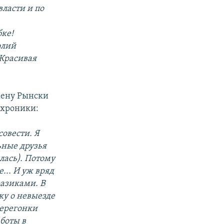
власти и по
ке!
олий
 Красивая
жену Рынски
 хроники:
совести. Я
ьные друзья
илась). Потому
е... И уж
вряд
разиками. В
ку о невыезде
перегонки
боты в