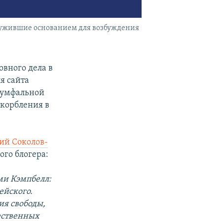
служившие основанием для возбуждения
овного дела в
я сайта
иумфальной
скорбления в
ий Соколов-
ого блогера:
ми Кэмпбелл:
ейского.
ия свободы,
щественных