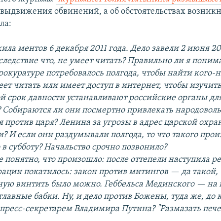
 выдвижения обвинений, а об обстоятельствах возник
ла:
ла ментов 6 декабря 2011 года. Дело завели 2 июня 201
следствие что, не умеет читать? Правильно ли я поним
рокуратуре потребовалось полгода, чтобы найти кого-н
меет читать или имеет доступ в интернет, чтобы изуч
й срок давности устанавливают российские органы дл
 Собираются ли они посмертно привлекать народоволь
 против царя? Ленина за угрозы в адрес царской охра
? И если они раздумывали полгода, то что такого про
 в субботу? Начальство срочно позвонило?
 понятно, что произошло: после оттепели наступила р
рации покатилось: закон против митингов — да такой, 
чную винтить было можно. Геббельса Мединского — на к
лавные бабки. Ну, и дело против Божены, туда же, до 
 пресс-секретарем Владимира Путина? "Размазать пече