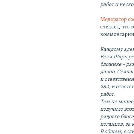
работ и неск
Модератор со
считает, что 
комментарии 
Каждому адек
Беки Шарп ре
бложике - ра
давно. Сейча
к ответственн
282, и ответ
работ.
Тем не менее
получило этот
рядовго блоге
поганцев, за
В общем, есл