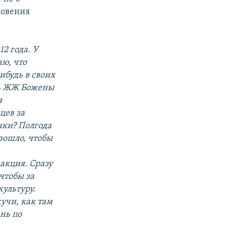
новения
2 года. У
аю, что
ибудь в своих
ить ЖЖ Божены
я
цев за
нки? Полгода
изошло, чтобы
еакция. Сразу
чтобы за
ультуру.
кучи, как там
нь по