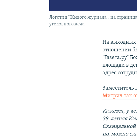
Логотип "Живого журнала", на страни
уголовного дела
На выходных 
отношении бл
"Газета.ру" 
площади в де
адрес сотруд
Заместитель 
Митрич так о
Кажется, у ч
38-летняя Кэ
Скандальной 
но, можно ска