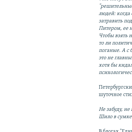
"решительные 
людей: когда 
затравить под
Питером, ее 
Чтобы взять 
то ли политич
поганые. А с 
это не главн
хотя бы кидал
психологичес
Петербургск
шуточное сти
Не забуду, не
Шило в сумке
В блогах "Ед