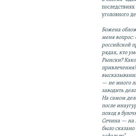
последствиях
уголовного де
Божена обложи
меня вопрос: 
российской п
рядах, кто у
Рынски? Како
привлечения?
высказывания
— не много ли
заводить дело
На самом деле
после инаугу
поход в було
Сечина — на г
было сказано