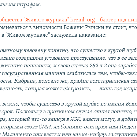
ольким штрафам.
общества "Живого журнала" kreml_org – блогер под ни
сомневаться в виновности Божены Рынски не стоит, что
в "Живом журнале" заслужила наказание:
ватному человеку понятно, что существо в крутой шу
ально совершила уголовное преступление, что в ее вы
зжигание ненависти, и свою статью 282 ч.2 она зарабо
с государственная машина озаботилась тем, чтобы-так
ости. Выбрана, конечно же, крайне вегетарианская стат
ственность, которая может ей грозить, — лишь год исп
, важно, чтобы существо в крутой шубке по имени Бек
 срок. Поскольку в противном случае станет понятно, 
ра, который что-то вякнул в ЖЖ, власти могут, а добит
 которыми стоят СМИ, любовники-олигархи или Госдеп
и Малашенко или взятки или какие-нибудь заступник