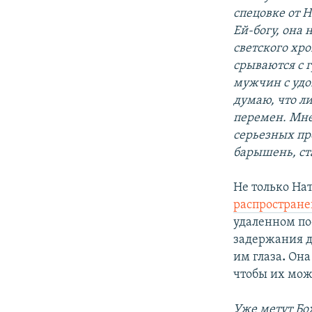
спецовке от
H
Ей-богу, она 
светского хро
срываются с г
мужчин с удо
думаю, что л
перемен. Мне
серьезных пр
барышень, ст
Не только На
распростране
удаленном пос
задержания 
им глаза
.
Она 
чтобы их мож
Уже метут Бож