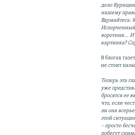
дело Курицин
нашему прав
Вдумайтесь: 
Испорченный 
воротник... И
картинка? Сп
В блогах газе
не стоит наз
Теперь
эта гл
уже представ
бросятся ее в
что, если чес
ли она всерье
этой ситуаци
– просто бес
побегут сним