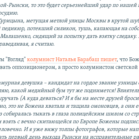
ой-Рынски, то это будет серьезнейший удар по нашей 
осудию.
Курицына, метущая метлой улицы Москвы в крутой шуб
педикюр, потекший силикон, тушь, капающая на соб
 Малашенко, сидящий за попытку дать взятку следаку.
раведливая, я считаю.
ты "Взгляд"
колумнист Наталья Барабаш пишет
, что Бо
ывать оппозиционером, а просто колумнистом светской
амурная девушка – кандидат на гордое звание узницы 
ляю, какой медийный бум тут же поднимется! Влиятел
ыручать (А куда деваться? И я бы на месте друзей брос
тно, это не Божена хватала и тащила омоновцев, а они е
з собиралась тыкать в глаза полицейским шилом со ст
и
взять с вечно скитающейся по Европе Божены подпис
человечно. И я уже вижу толпы фотографов, которые на
ать первый день выхода Рынски на исправительные ра