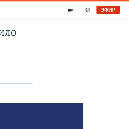
ЭФИР
ило