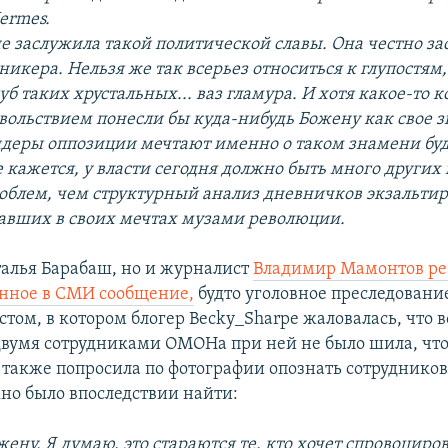
ermes
.
не заслужила такой политической славы. Она честно за
никера. Нельзя же так всерьез относиться к глупостям
уб таких хрустальных... ваз гламура. И хотя какое-то 
вольствием понесли бы куда-нибудь Божену как свое з
идеры оппозиции мечтают именно о таком знамени б
 кажется, у власти сегодня должно быть много других 
облем, чем структурный анализ дневничков экзальти
авших в своих мечтах музами революции.
талья Барабаш, но и журналист
Владимир Мамонтов ре
нное в СМИ сообщение,
будто уголовное преследование
том, в котором блогер Becky_Sharpe жаловалась, что 
двумя сотрудниками ОМОНа
при ней не было шила, чт
также попросила по фотографии опознать сотрудников
но было впоследствии найти:
ену. Я думаю, это стараются те, кто хочет спровоциро