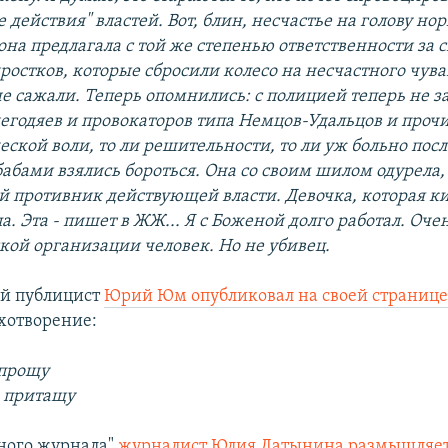
действия" властей. Вот, блин, несчастье на голову н
она предлагала с той же степенью ответственности за с
ростков, которые сбросили колесо на несчастного чува
не сажали. Теперь опомнились: с полицией теперь не з
негодяев и провокаторов типа Немцов-Удальцов и прочи
еской воли, то ли решительности, то ли уж больно пос
бабами взялись бороться. Она со своим шилом одурела,
ый противник действующей власти. Девочка, которая ки
а. Эта - пишет в ЖЖ.
..
Я с Боженой долго работал. Оче
кой организации человек. Но не убивец.
ий публицист
Юрий Юм опубликовал на своей страниц
хотворение:
 прощу
 притащу
иного журнала"
журналист Юлия Латынина размышляе