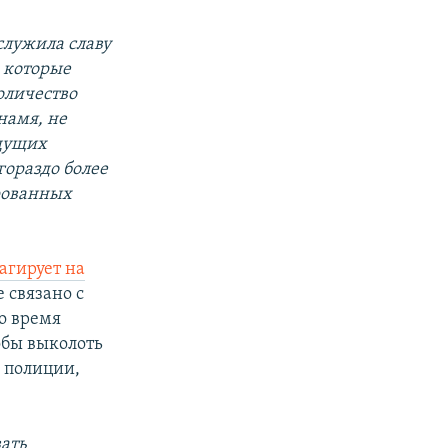
служила славу
, которые
количество
намя, не
удущих
гораздо более
рованных
агирует на
 связано с
во время
обы выколоть
 полиции,
вать