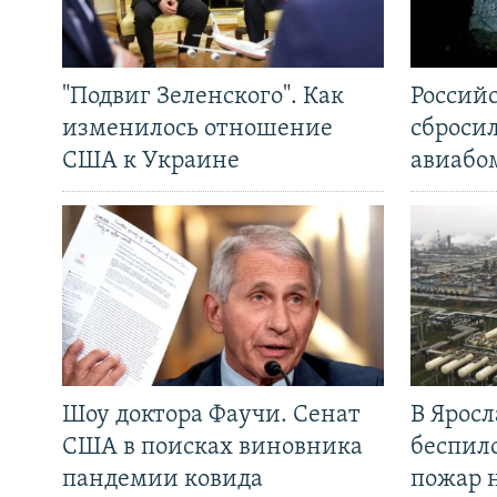
"Подвиг Зеленского". Как
Россий
изменилось отношение
сброси
США к Украине
авиабо
Шоу доктора Фаучи. Сенат
В Яросл
США в поисках виновника
беспил
пандемии ковида
пожар 