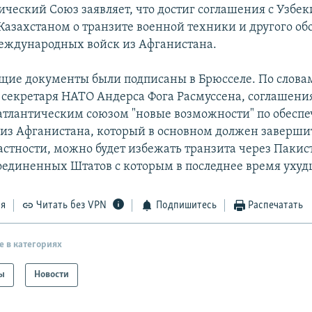
ический Союз заявляет, что достиг соглашения с Узбек
Казахстаном о транзите военной техники и другого об
еждународных войск из Афганистана.
щие документы были подписаны в Брюсселе. По слова
 секретаря НАТО Андерса Фога Расмуссена, соглашени
атлантическим союзом "новые возможности" по обесп
 из Афганистана, который в основном должен заверши
частности, можно будет избежать транзита через Пакис
единенных Штатов с которым в последнее время ухуд
ся
Читать без VPN
Подпишитесь
Распечатать
е в категориях
ы
Новости