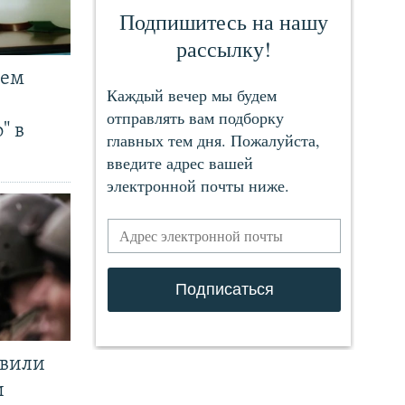
чем
" в
явили
и