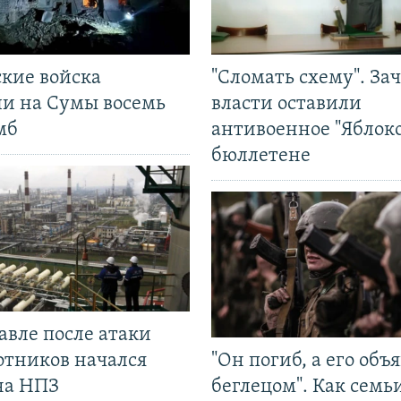
ские войска
"Сломать схему". За
ли на Сумы восемь
власти оставили
мб
антивоенное "Яблоко
бюллетене
авле после атаки
отников начался
"Он погиб, а его объ
на НПЗ
беглецом". Как семь