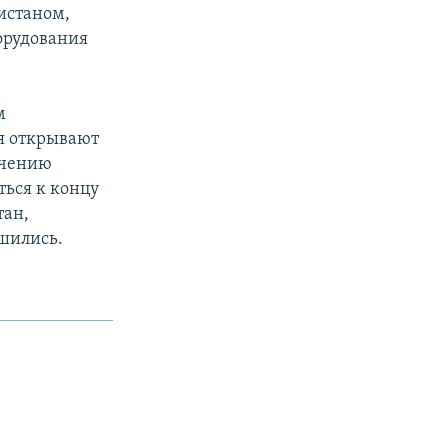
истаном,
орудования
м
я открывают
ечению
ться к концу
тан,
шились.