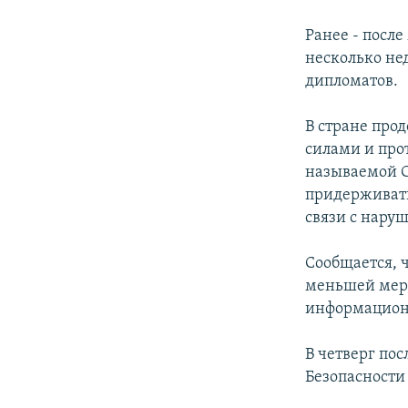
РАСПИСАНИЕ ВЕЩАНИЯ
ПОДПИШИТЕСЬ НА РАССЫЛКУ
Ранее - посл
несколько не
дипломатов.
В стране про
силами и про
называемой С
придерживать
связи с нару
Сообщается, ч
меньшей мере
информационн
В четверг по
Безопасности