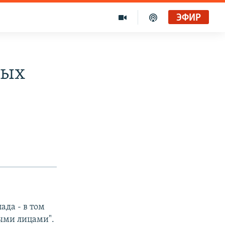
ЭФИР
ных
ада - в том
ыми лицами".