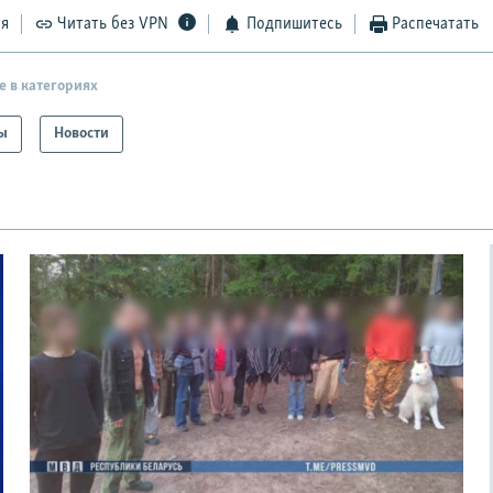
ся
Читать без VPN
Подпишитесь
Распечатать
е в категориях
ы
Новости