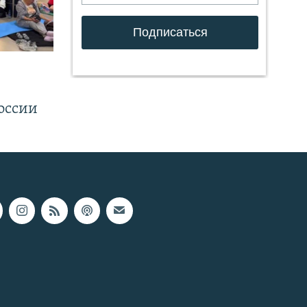
.
оссии