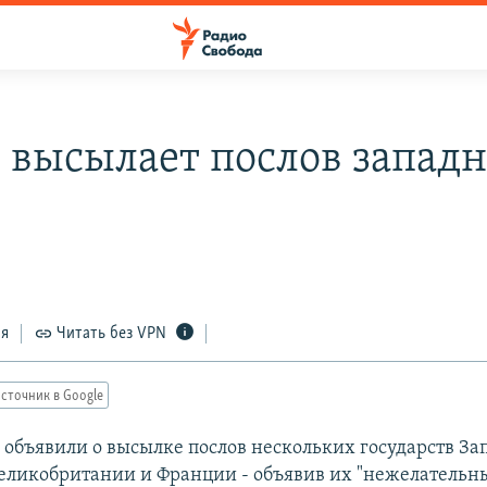
 высылает послов запад
ся
Читать без VPN
сточник в Google
объявили о высылке послов нескольких государств Зап
еликобритании и Франции - объявив их "нежелательн