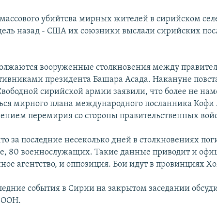
е массового убийтсва мирных жителей в сирийском сел
дель назад - США их союзники выслали сирийских пос
должаются вооруженные столкновения между правит
тивниками президента Башара Асада. Накануне повст
вободной сирийской армии заявили, что более не на
ся мирного плана международного посланника Кофи 
шением перемирия со стороны правительственных войс
то за последние несеколько дней в столкновениях пог
, 80 военнослужащих. Такие данные приводит и офи
ое агентство, и оппозиция. Бои идут в провинциях Хо
следние события в Сирии на закрытом заседании обсуди
 ООН.