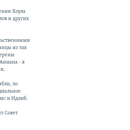
ении Хоула
лов и других
ельственными
анцы из так
мерены
Аннана - в
к.
ибли, по
циальное
мс и Идлиб.
т Совет