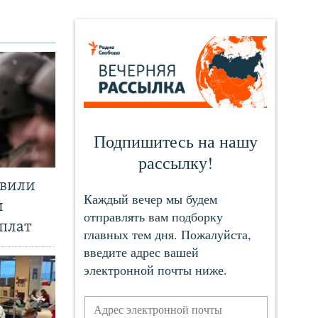
явили
и
плат