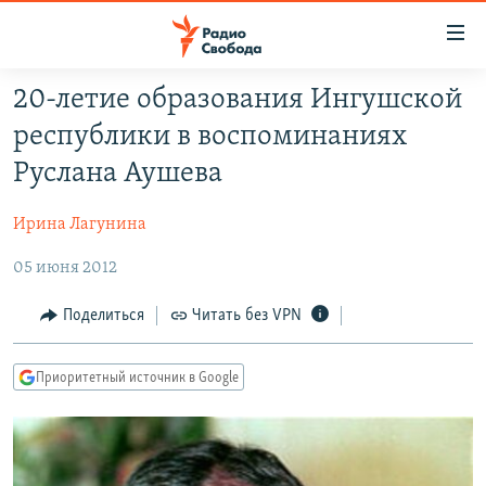
Ссылки
для
упрощенного
20-летие образования Ингушской
ПРОГРАММЫ
доступа
республики в воспоминаниях
ПОДКАСТЫ
Вернуться
Руслана Аушева
к
АВТОРСКИЕ ПРОЕКТЫ
основному
Ирина Лагунина
ЦИТАТЫ СВОБОДЫ
содержанию
Вернутся
05 июня 2012
МНЕНИЯ
к
КУЛЬТУРА
Поделиться
Читать без VPN
главной
навигации
IDEL.РЕАЛИИ
Вернутся
Приоритетный источник в Google
КАВКАЗ.РЕАЛИИ
к
СЕВЕР.РЕАЛИИ
поиску
СИБИРЬ.РЕАЛИИ