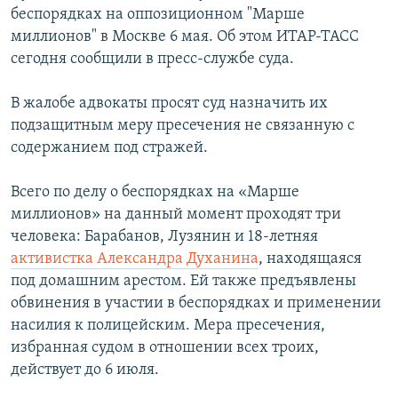
беспорядках на оппозиционном "Марше
РАСПИСАНИЕ ВЕЩАНИЯ
миллионов" в Москве 6 мая. Об этом ИТАР-ТАСС
ПОДПИШИТЕСЬ НА РАССЫЛКУ
сегодня сообщили в пресс-службе суда.
СОЦИАЛЬНЫЕ СЕТИ
В жалобе адвокаты просят суд назначить их
подзащитным меру пресечения не связанную с
содержанием под стражей.
Всего по делу о беспорядках на «Марше
миллионов» на данный момент проходят три
Все сайты РСЕ/РС
человека: Барабанов, Лузянин и 18-летняя
активистка Александра Духанина
, находящаяся
под домашним арестом. Ей также предъявлены
обвинения в участии в беспорядках и применении
насилия к полицейским. Мера пресечения,
избранная судом в отношении всех троих,
действует до 6 июля.