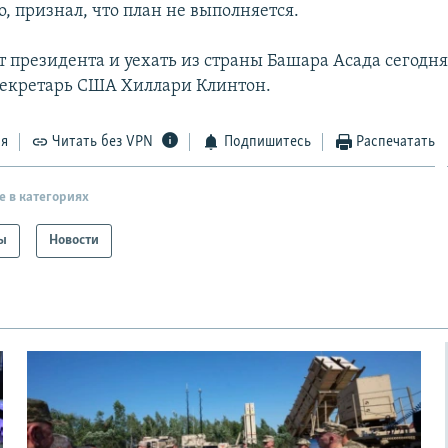
, признал, что план не выполняется.
т президента и уехать из страны Башара Асада сегодн
секретарь США Хиллари Клинтон.
ся
Читать без VPN
Подпишитесь
Распечатать
е в категориях
ы
Новости