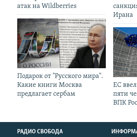
атак на Wildberries
санкци
Ирана
Подарок от "Русского мира".
Какие книги Москва
ЕС вве
предлагает сербам
пяти че
ВПК Ро
РАДИО СВОБОДА
ИНФОРМ