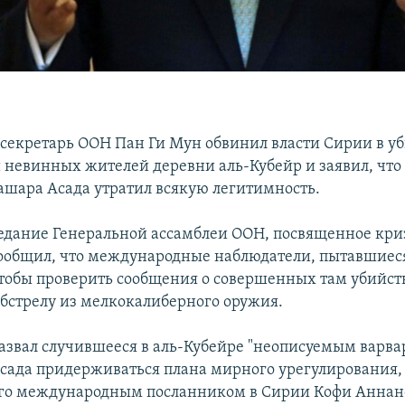
секретарь ООН Пан Ги Мун обвинил власти Сирии в уб
 невинных жителей деревни аль-Кубейр и заявил, чт
ашара Асада утратил всякую легитимность.
едание Генеральной ассамблеи ООН, посвященное кри
ообщил, что международные наблюдатели, пытавшиеся
чтобы проверить сообщения о совершенных там убийст
обстрелу из мелкокалиберного оружия.
азвал случившееся в аль-Кубейре "неописуемым варва
Асада придерживаться плана мирного урегулирования,
го международным посланником в Сирии Кофи Аннан