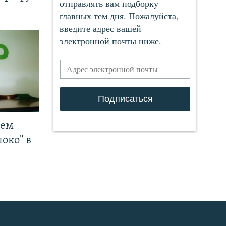
чем
око" в