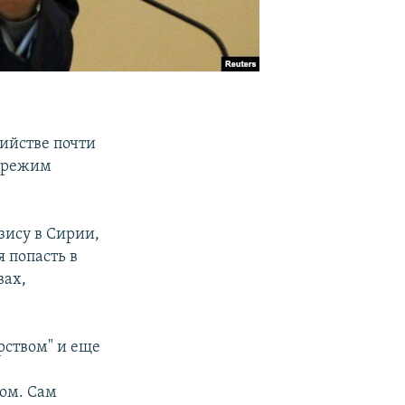
ийстве почти
о режим
зису в Сирии,
 попасть в
вах,
рством" и еще
ом. Сам