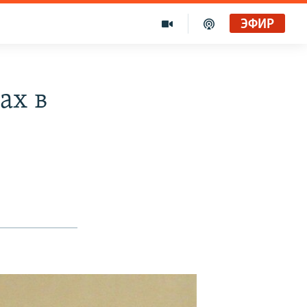
ЭФИР
ах в