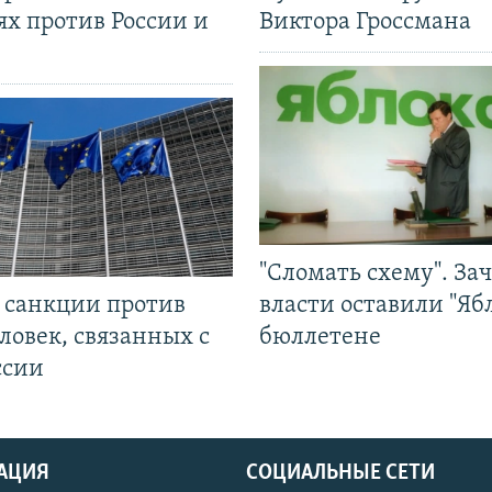
ях против России и
Виктора Гроссмана
"Сломать схему". За
л санкции против
власти оставили "Ябл
ловек, связанных с
бюллетене
ссии
АЦИЯ
СОЦИАЛЬНЫЕ СЕТИ