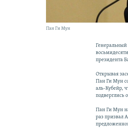
Пан Ги Мун
Генеральный 
восьмидесяти
президента Б
Открывая зас
Пан Ги Мун с
аль-Кубейр, 
подверглись 
Пан Ги Мун н
раз призвал 
предложенно