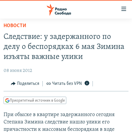
Ссылки
для
упрощенного
НОВОСТИ
ПРОГРАММЫ
доступа
Следствие: у задержанного по
ПОДКАСТЫ
Вернуться
делу о беспорядках 6 мая Зимина
к
АВТОРСКИЕ ПРОЕКТЫ
изъяты важные улики
основному
ЦИТАТЫ СВОБОДЫ
содержанию
08 июня 2012
Вернутся
МНЕНИЯ
к
Поделиться
Читать без VPN
КУЛЬТУРА
главной
навигации
IDEL.РЕАЛИИ
Приоритетный источник в Google
Вернутся
КАВКАЗ.РЕАЛИИ
к
При обыске в квартире задержанного сегодня
СЕВЕР.РЕАЛИИ
поиску
Степана Зимина следствие нашло улики его
СИБИРЬ.РЕАЛИИ
причастности к массовым беспорядкам в ходе