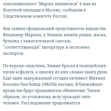
оппозиционного "Марша миллионов" 6 мая на
РАСПИСАНИЕ ВЕЩАНИЯ
Болотной площади в Москве, сообщили в
ПОДПИШИТЕСЬ НА РАССЫЛКУ
Следственном комитете России.
СОЦИАЛЬНЫЕ СЕТИ
Как заявил официальный представитель ведомства
Владимир Маркин, у Зимина изъяты рация, маска,
бутылка с зажигательной смесью,
"соответствующая" литература и несколько
паспортов.
Все сайты РСЕ/РС
По версии следствия, Зимин бросал в полицейских
куски асфальта, а одному из них сломал палец руки.
Ещё один задержанный сегодня активист Михаил
Косенко бил бойца ОМОНа ногами. В ближайшее
время им будут предъявлены обвинения. Таким
образом, по уголовному делу проходят пять
человек. Расследование продолжается.