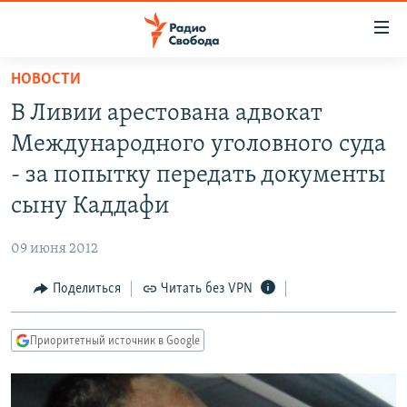
Ссылки
для
упрощенного
НОВОСТИ
ПРОГРАММЫ
доступа
В Ливии арестована адвокат
ПОДКАСТЫ
Вернуться
Международного уголовного суда
к
АВТОРСКИЕ ПРОЕКТЫ
- за попытку передать документы
основному
ЦИТАТЫ СВОБОДЫ
содержанию
сыну Каддафи
Вернутся
МНЕНИЯ
к
09 июня 2012
КУЛЬТУРА
главной
Поделиться
Читать без VPN
навигации
IDEL.РЕАЛИИ
Вернутся
КАВКАЗ.РЕАЛИИ
к
Приоритетный источник в Google
СЕВЕР.РЕАЛИИ
поиску
СИБИРЬ.РЕАЛИИ