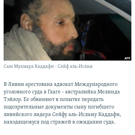
РАСПИСАНИЕ ВЕЩАНИЯ
ПОДПИШИТЕСЬ НА РАССЫЛКУ
СОЦИАЛЬНЫЕ СЕТИ
Сын Муамара Каддафи - Сейф аль-Ислам
Все сайты РСЕ/РС
В Ливии арестована адвокат Международного
уголовного суда в Гааге - австралийка Мелинда
Тэйлор. Ее обвиняют в попытке передать
подозрительные документы сыну погибшего
ливийского лидера Сейфу аль-Исламу Каддафи,
находящемуся под стражей в ожидании суда.