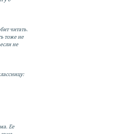
бит читать.
ть тоже не
 если не
классницу:
ма. Ее