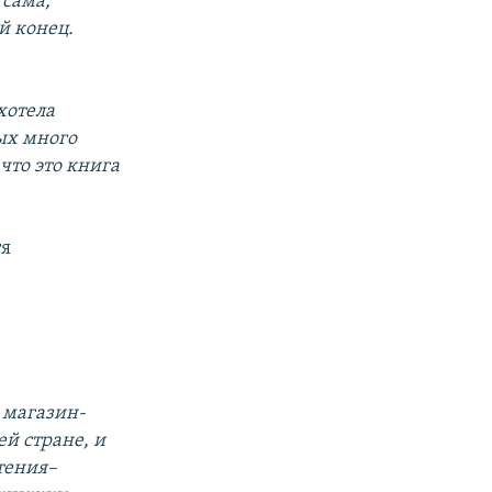
 сама,
й конец.
хотела
ых много
что это книга
тя
 магазин-
ей стране, и
тения–