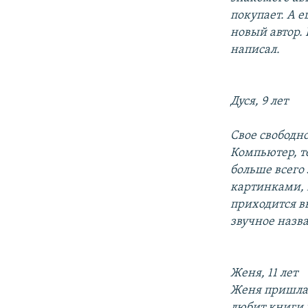
покупает. А е
новый автор. 
написал.
Дуся, 9 лет
Свое свободно
Компьютер, те
больше всего
картинками, 
приходится в
звучное назв
Женя, 11 лет
Женя пришла н
любит книги 