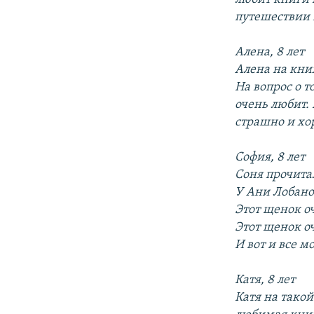
путешествии 
Алена, 8 лет
Алена на кни
На вопрос о т
очень любит. 
страшно и хо
София, 8 лет
Соня прочита
У Ани Лобано
Этот щенок о
Этот щенок о
И вот и все м
Катя, 8 лет
Катя на такой