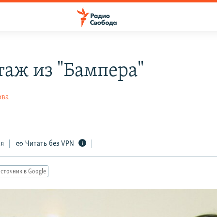
таж из "Бампера"
ова
ся
Читать без VPN
сточник в Google