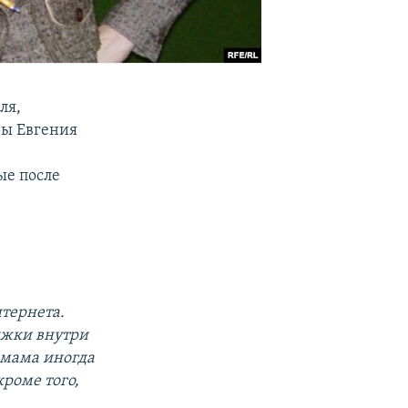
ля,
ры Евгения
ые после
тернета.
ижки внутри
 мама иногда
кроме того,