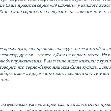
ще Саше нравится серия «39 ключей»; у каждого новог
Книги этой серии Саша покупает вне зависимости от то
е время Дуся, как правило, проводит не за книгой, а ка
левизор, друзья – вот что у Дуси на первом месте. Из 
 любит приключения. В магазине ищет книжки с ярки
говорит, что черно-белую никогда бы не купила. Если 
ыбирать между двумя книгами, предпочитает ту, у кот
ание.
а фестиваль уже во второй раз, и ей здесь очень нрав
издательства «Самокат» и хотела бы сама написать кн