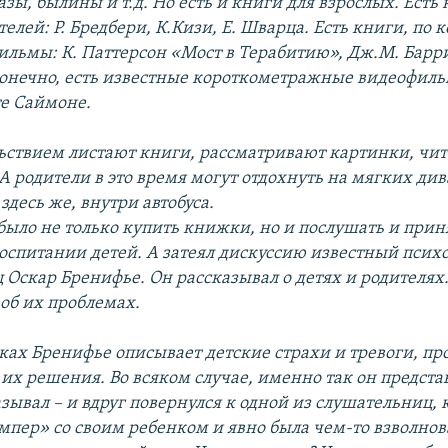
азы, былины и т.д. Но есть и книги для взрослых. Ест
елей: Р. Бредбери, К.Кизи, Е. Шварца. Есть книги, по 
ильмы: К. Паттерсон «Мост в Терабитию», Дж.М. Барр
конечно, есть известные короткометражные видеофиль
те Саймоне.
льствием листают книги, рассматривают картинки, чи
А родители в это время могут отдохнуть на мягких див
десь же, внутри автобуса.
было не только купить книжки, но и послушать и приня
воспитании детей. А затеял дискуссию известный псих
 Оскар Бренифье. Он рассказывал о детях и родителях.
об их проблемах.
ках Бренифье описывает детские страхи и тревоги, п
их решения. Во всяком случае, именно так он предста
зывал – и вдруг повернулся к одной из слушательниц, 
мпер» со своим ребенком и явно была чем-то взволнов