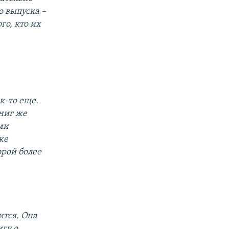
о выпуска –
го, кто их
к-то еще.
книг же
ми
же
орой более
ится. Она
игу о