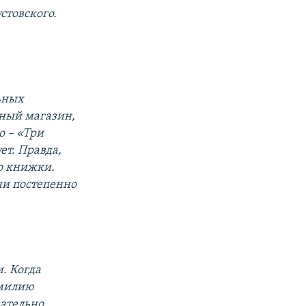
стовского.
льных
ный магазин,
о – «Три
ет. Правда,
то книжки.
они постепенно
. Когда
амилию
зательно