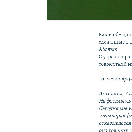
Как и обещал
сделанные в 
Абелюк.
С утра она ра
совместной н
Голосок наро
Ангелина, 7 л
На фестиваль
Сегодня мы у
«Бампера» (э
отказывается 
она говорит, 