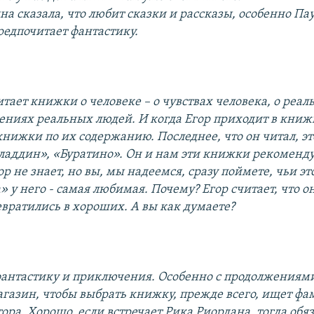
а сказала, что любит сказки и рассказы, особенно Пау
едпочитает фантастику.
тает книжки о человеке – о чувствах человека, о реа
ниях реальных людей. И когда Егор приходит в книж
нижки по их содержанию. Последнее, что он читал, эт
Аладдин», «Буратино». Он и нам эти книжки рекоменду
ор не знает, но вы, мы надеемся, сразу поймете, чьи э
» у него - самая любимая. Почему? Егор считает, что 
евратились в хороших. А вы как думаете?
антастику и приключения. Особенно с продолжениями
агазин, чтобы выбрать книжку, прежде всего, ищет ф
ора. Хорошо, если встречает Рика Риордана, тогда обя