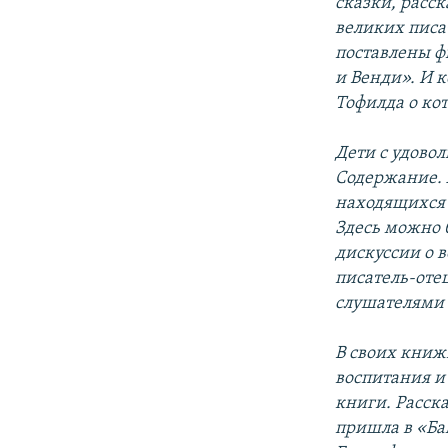
сказки, расск
великих писат
поставлены ф
и Венди». И 
Тофилда о ко
Дети с удово
Содержание. 
находящихся з
Здесь можно 
дискуссии о 
писатель-отец
слушателями 
В своих книж
воспитания и 
книги. Расска
пришла в «Ба