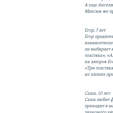
А еще Ангелин
Максим же пр
Егор, 7 лет
Егор предпочи
взаимоотноше
он выбирает к
толстяка», «
их авторов Ег
«Три толстяка
из плохих пр
Саша, 10 лет
Саша любит ф
приходит в м
знакомого авт