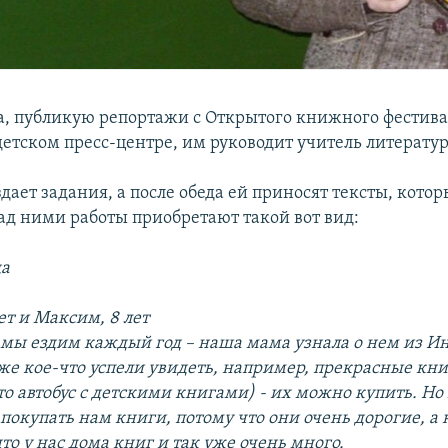
а, публикую репортажи с Открытого книжного фестива
детском пресс-центре, им руководит учитель литерату
здает задания, а после обеда ей приносят тексты, котор
ад ними работы приобретают такой вот вид:
да
ет и Максим, 8 лет
 мы ездим каждый год – наша мама узнала о нем из Ин
же кое-что успели увидеть, например, прекрасные кн
то автобус с детскими книгами) - их можно купить. Но
покупать нам книги, потому что они очень дорогие, а 
что у нас дома книг и так уже очень много.