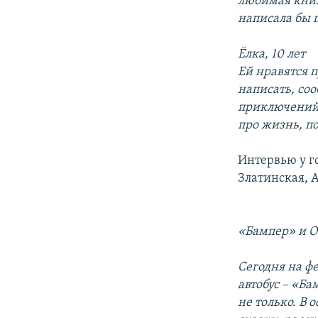
любимая книж
написала бы п
Ёлка, 10 лет
Ей нравятся 
написать, со
приключений. 
про жизнь, п
Интервью у г
Златинская, 
«Бампер» и О
Сегодня на ф
автобус – «Ба
не только. В