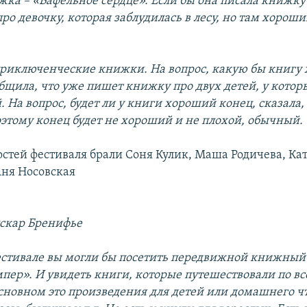
ка – «Вафельное сердце». Если бы она писала книжку
ро девочку, которая заблудилась в лесу, но там хороши
приключенческие книжки. На вопрос, какую бы книгу 
общила, что уже пишет книжку про двух детей, у котор
На вопрос, будет ли у книги хороший конец, сказала, 
оэтому конец будет не хороший и не плохой, обычный.
остей фестиваля брали Соня Кулик, Маша Родичева, Ка
Аня Носовская
скар Бренифье
естивале вы могли бы посетить передвижной книжный
мпер». И увидеть книги, которые путешествовали по вс
 основном это произведения для детей или домашнего ч