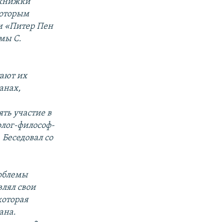
ь книжки
которым
и «Питер Пен
мы С.
тают их
анах,
ть участие в
олог-философ-
 Беседовал со
роблемы
влял свои
которая
ана.