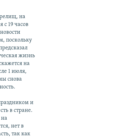
зрелищ, на
 с 19 часов
 новости
ем, поскольку
предсказал
ическая жизнь
 скажется на
ле 1 июля,
 мы снова
ность.
праздником и
ть в стране.
 на
ся, нет в
сть, так как