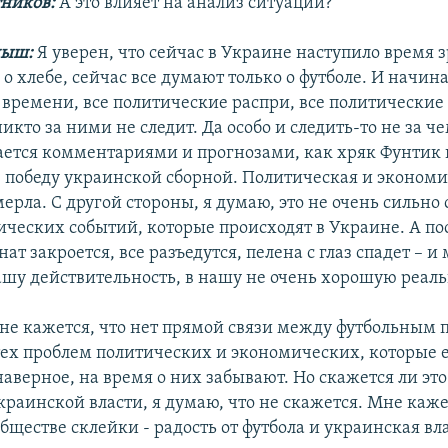
ников:
А это влияет на анализ ситуации?
ныш:
Я уверен, что сейчас в Украине наступило время 
о хлебе, сейчас все думают только о футболе. И начиная
 времени, все политические распри, все политические
икто за ними не следит. Да особо и следить-то не за ч
ается комментариями и прогнозами, как хряк Фунтик 
е победу украинской сборной. Политическая и эконом
ерла. С другой стороны, я думаю, это не очень сильно
ических событий, которые происходят в Украине. А пос
ат закроется, все разъедутся, пелена с глаз спадет – и
ашу действительность, в нашу не очень хорошую реаль
е кажется, что нет прямой связи между футбольным 
х проблем политических и экономических, которые ес
наверное, на время о них забывают. Но скажется ли это
раинской власти, я думаю, что не скажется. Мне кажет
ществе склейки - радость от футбола и украинская вла