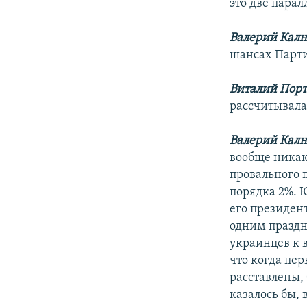
это две пара
Валерий Кал
шансах Парти
Виталий Порт
рассчитывала,
Валерий Кал
вообще никак
провального 
порядка 2%. 
его президен
одним праздн
украинцев к 
что когда пе
расставлены,
казалось бы, 