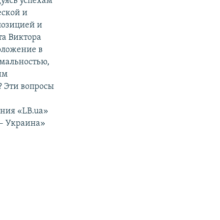
уясь успехам
еской и
позицией и
та Виктора
оложение в
рмальностью,
им
? Эти вопросы
ания «LB.ua»
 – Украина»