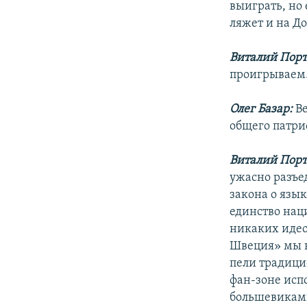
выиграть, но
ляжет и на Д
Виталий Порт
проигрываем
Олег Базар:
Ве
общего патри
Виталий Порт
ужасно разъе
закона о язык
единство нац
никаких идео
Швеция» мы в
пели традици
фан-зоне исп
большевиками