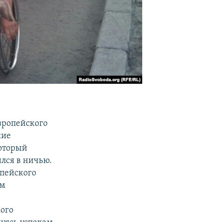
вропейского
кие
который
ился в ничью.
опейского
ем
ого