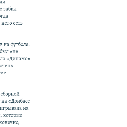
али
о забил
огда
 него есть
 на футболе.
 был «не
ало «Динамо»
 очень
тие
 сборной
 на «Донбасс
ыигрывала на
, которые
конечно,