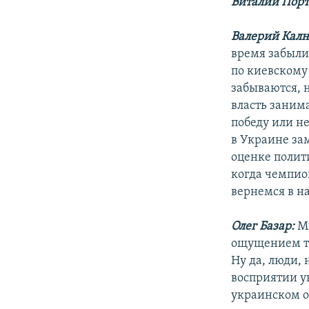
Виталий Порт
Валерий Кал
время забыли 
по киевскому
забываются, н
власть заним
победу или н
в Украине зам
оценке полит
когда чемпион
вернемся в н
Олег Базар:
Мн
ощущением те
Ну да, люди, 
восприятии ук
украинском об