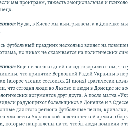
 если мы проиграем, тяжесть эмоциональная и психол
онецк.
ников:
Ну да, в Киеве мы выигрываем, а в Донецке м
.
сь футбольный праздник несколько влияет на повыше
отизма, но никак не сказывается на политических сим
ников:
Еще несколько дней назад говорили о том, что
динены, что принятие Верховной Радой Украины в пе
ах (второе чтение состоится 21 июня) трагически повл
ии, что сегодня люди во Львове и люди в Донецке не 
логических аргументов друг друга. А после матча «Ук
идели радующихся болельщиков в Донецке и в Одессе
онные для этого региона футбольные песни, кричалки, 
олняли песни Украинской повстанческой армии о борь
, которые направлены на то, чтобы люди помнили о т