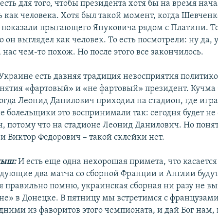
 есть для того, чтобы президента хотя бы на время нач
 как человека. Хотя был такой момент, когда Шевченк
и показали прыгающего Януковича рядом с Платини. Т
 он выглядел как человек. То есть посмотрели: ну да, у
 нас чем-то похож. Но после этого все закончилось.
Украине есть давняя традиция невосприятия политиков
нятия «фартовый» и «не фартовый» президент. Кучма
огда Леонид Данилович приходил на стадион, где игр
е болельщики это воспринимали так: сегодня будет не
, потому что на стадионе Леонид Данилович. Но поня
и Виктор Федорович – такой склейки нет.
ныш:
И есть еще одна нехорошая примета, что касается
дующие два матча со сборной Франции и Англии будут
 я правильно помню, украинская сборная ни разу не в
не» в Донецке. В пятницу мы встретимся с французами
дними из фаворитов этого чемпионата, и дай Бог нам, 