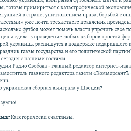
сколько украинцы, выигрывая футбольные матчи и рад
ы, готовы примириться с катастрофической экономич
итуацией в стране, уничтожением права, борьбой с оп
лестями» уже почти трехлетнего правления президен
асколько футбол может помочь власти упрочить свое п
нцев и сделать проведение любых выборов простой фо
орой украинцы распишутся в поддержке подарившего 
раздник главы государства и его политической партии
 сегодня с нашими гостями.
тудии Радио Свобода - главный редактор интернет-изд
 заместитель главного редактора газеты «КоммерсантЪ
ныш.
то украинская сборная выиграла у Швеции?
зумно!
ныш:
Категорически счастливы.