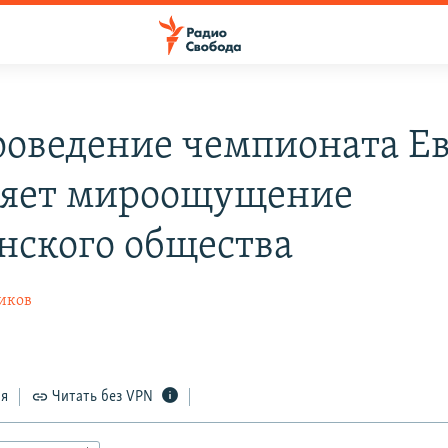
роведение чемпионата Е
яет мироощущение
нского общества
иков
ся
Читать без VPN