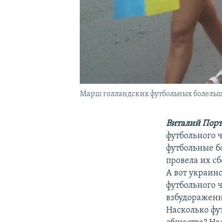
Марш голландских футбольных болельщ
Виталий Порт
футбольного 
футбольные б
провела их сб
А вот украин
футбольного 
взбудораженн
Насколько ф