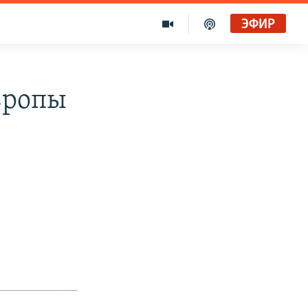
ЭФИР
вропы