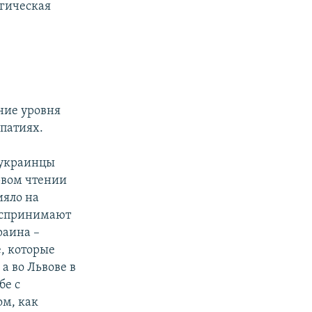
огическая
ы
ние уровня
патиях.
 украинцы
рвом чтении
ияло на
воспринимают
раина –
, которые
а во Львове в
бе с
ом, как