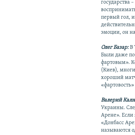
государства –
воспринимать
первый гол, 
действительно
эмоции, он на
Олег Базар:
В 
Были даже по
фартовым». К
(Киев), многи
хороший матч
«фартовость» 
Валерий Кал
Украины. Сле
Арене». Если
«Донбасс Аре
называются о