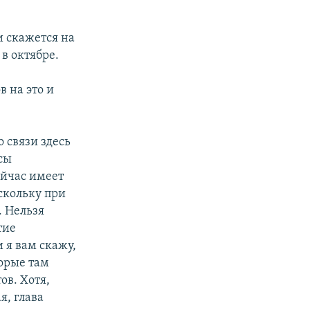
и скажется на
в октябре.
в на это и
 связи здесь
сы
ейчас имеет
скольку при
. Нельзя
тие
 я вам скажу,
орые там
ов. Хотя,
я, глава