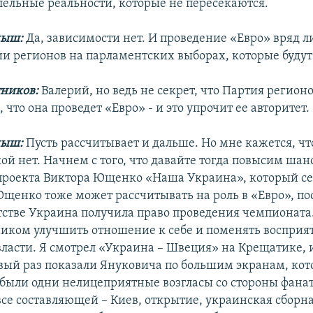
ллельные реальности, которые не пересекаются.
ныш:
Да, зависимости нет. И проведение «Евро» вряд л
и регионов на парламентских выборах, которые будут 
ников:
Валерий, но ведь не секрет, что Партия регионо
 что она проведет «Евро» - и это упрочит ее авторитет.
ныш:
Пусть рассчитывает и дальше. Но мне кажется, что
ой нет. Начнем с того, что давайте тогда повысим шан
проекта Виктора Ющенко «Наша Украина», который с
Ющенко тоже может рассчитывать на роль в «Евро», по
тстве Украина получила право проведения чемпионата
иком улучшить отношение к себе и поменять восприя
власти. Я смотрел «Украина – Швеция» на Крещатике, и
рвый раз показали Януковича по большим экранам, кот
 были одни нелицеприятные возгласы со стороны фанат
все составляющей – Киев, открытие, украинская сборна