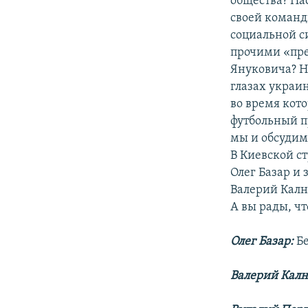
общества? На
своей команд
социальной с
прочими «пре
Януковича? Н
глазах украи
во время кот
футбольный п
мы и обсудим
В Киевской с
Олег Базар и
Валерий Кал
А вы рады, ч
Олег Базар:
Бе
Валерий Кал