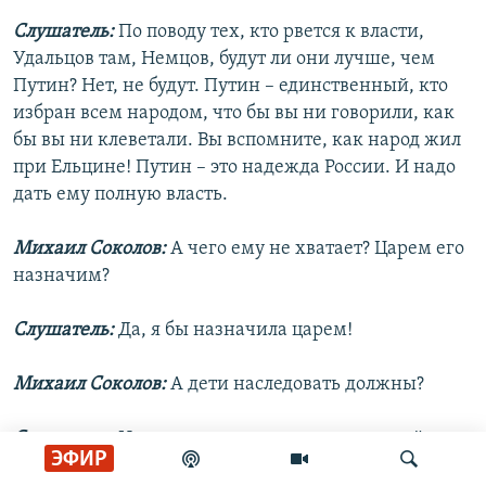
Слушатель:
По поводу тех, кто рвется к власти,
Удальцов там, Немцов, будут ли они лучше, чем
Путин? Нет, не будут. Путин – единственный, кто
избран всем народом, что бы вы ни говорили, как
бы вы ни клеветали. Вы вспомните, как народ жил
при Ельцине! Путин – это надежда России. И надо
дать ему полную власть.
Михаил Соколов:
А чего ему не хватает? Царем его
назначим?
Слушатель:
Да, я бы назначила царем!
Михаил Соколов:
А дети наследовать должны?
Слушатель:
Ну, вот насчет наследования детей – да,
ЭФИР
по всем правилам я бы назначила его царем.