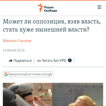
Ссылки
для
упрощенного
Может ли оппозиция, взяв власть,
ПРОГРАММЫ
доступа
стать хуже нынешней власти?
ПОДКАСТЫ
Вернуться
к
Михаил Соколов
АВТОРСКИЕ ПРОЕКТЫ
основному
14 июня 2012
ЦИТАТЫ СВОБОДЫ
содержанию
Вернутся
МНЕНИЯ
Поделиться
Читать без VPN
к
КУЛЬТУРА
главной
Приоритетный источник в Google
навигации
IDEL.РЕАЛИИ
Вернутся
КАВКАЗ.РЕАЛИИ
к
СЕВЕР.РЕАЛИИ
поиску
СИБИРЬ.РЕАЛИИ