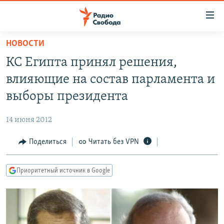
Ссылки
для
упрощенного
НОВОСТИ
ПРОГРАММЫ
доступа
КС Египта принял решения,
ПОДКАСТЫ
Вернуться
влияющие на состав парламента и
к
АВТОРСКИЕ ПРОЕКТЫ
выборы президента
основному
ЦИТАТЫ СВОБОДЫ
содержанию
14 июня 2012
Вернутся
МНЕНИЯ
к
Поделиться
Читать без VPN
КУЛЬТУРА
главной
навигации
IDEL.РЕАЛИИ
Приоритетный источник в Google
Вернутся
КАВКАЗ.РЕАЛИИ
к
СЕВЕР.РЕАЛИИ
поиску
СИБИРЬ.РЕАЛИИ