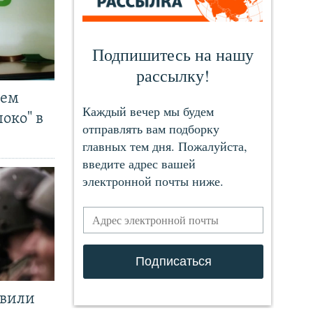
чем
око" в
явили