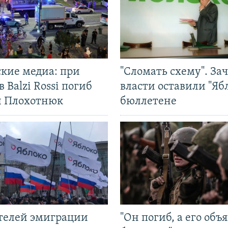
ские медиа: при
"Сломать схему". За
в Balzi Rossi погиб
власти оставили "Ябл
л Плохотнюк
бюллетене
ятелей эмиграции
"Он погиб, а его объ