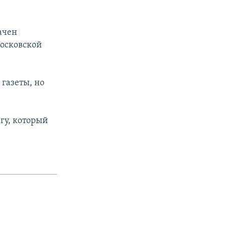
ачен
осковской
 газеты, но
гу, который