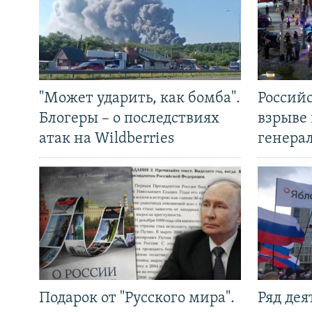
"Может ударить, как бомба".
Россий
Блогеры – о последствиях
взрыве 
атак на Wildberries
генера
Подарок от "Русского мира".
Ряд де