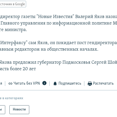
сточник в Google
директор газеты "Новые Известия" Валерий Яков назн
Главного управления по информационной политике М
ге министра.
Интерфаксу" сам Яков, он покидает пост гендиректора
главным редактором на общественных началах.
Якова предложил губернатор Подмосковья Сергей Шой
ста более 20 лет
ся
Читать без VPN
Подпишитесь
Распечатать
е в категориях
ы
Новости