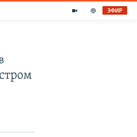
ЭФИР
в
стром