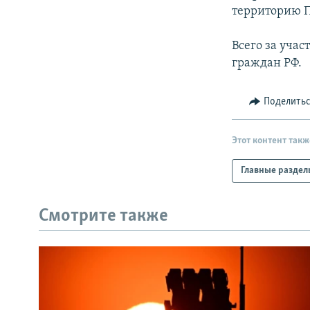
территорию П
Всего за учас
граждан РФ.
Поделить
Этот контент такж
Главные раздел
Смотрите также