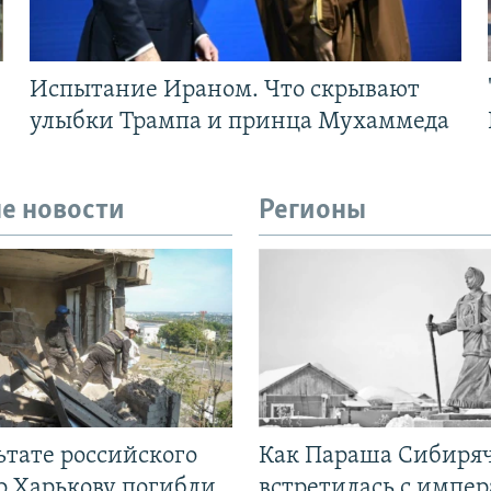
Испытание Ираном. Что скрывают
улыбки Трампа и принца Мухаммеда
е новости
Регионы
ьтате российского
Как Параша Сибиря
о Харькову погибли
встретилась с импе