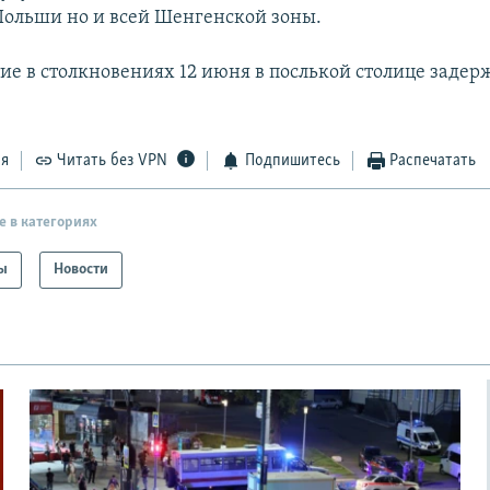
ольши но и всей Шенгенской зоны.
тие в столкновениях 12 июня в послькой столице задер
ся
Читать без VPN
Подпишитесь
Распечатать
е в категориях
ы
Новости