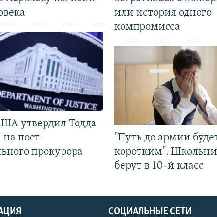
овека
или история одного
компромисса
США утвердил Тодда
 на пост
"Путь до армии буде
льного прокурора
коротким". Школьни
берут в 10-й класс
АЦИЯ
СОЦИАЛЬНЫЕ СЕТИ