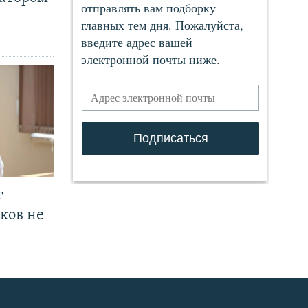
т
ков не