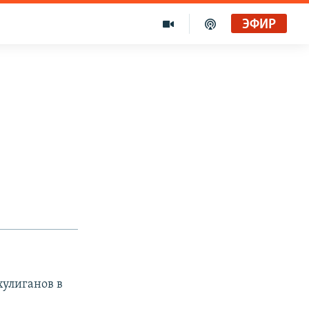
ЭФИР
хулиганов в