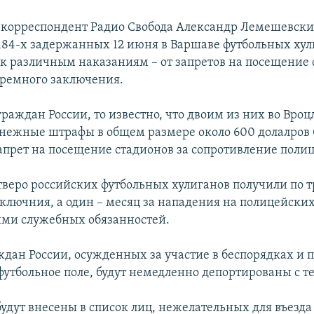
 корреспондент Радио Свобода Александр Лемешевски
184-х задержанных 12 июня в Варшаве футбольных хул
к различным наказаниям – от запретов на посещение 
ремного заключения.
граждан России, то известно, что двоим из них во Вроц
нежные штрафы в общем размере около 600 долалров
апрет на посещение стадионов за сопротивление поли
тверо российских футбольных хулиганов получили по т
ключния, а один – месяц за нападения на полицейски
ми служебных обязанностей.
ждан России, осужденных за участие в беспорядках и 
футбольное поле, будут немедленно депортированы с 
удут внесены в список лиц, нежелательных для въезда 