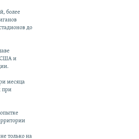
й, более
иганов
стадионов до
лаве
 США и
ции.
ри месяца
х при
попытке
территории
не только на