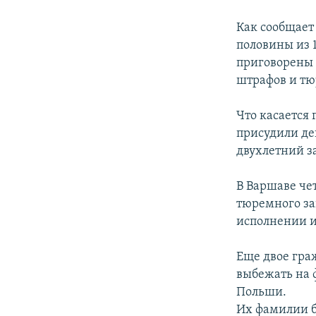
РАСПИСАНИЕ ВЕЩАНИЯ
ПОДПИШИТЕСЬ НА РАССЫЛКУ
Как сообщает
половины из 
приговорены 
штрафов и тю
Что касается 
присудили де
двухлетний з
В Варшаве че
тюремного за
исполнении и
Еще двое гра
выбежать на 
Польши.
Их фамилии б