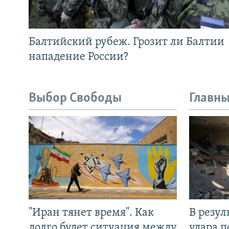
Балтийский рубеж. Грозит ли Балтии
нападение России?
Выбор Свободы
Главны
"Иран тянет время". Как
В резул
долго будет ситуация между
удара п