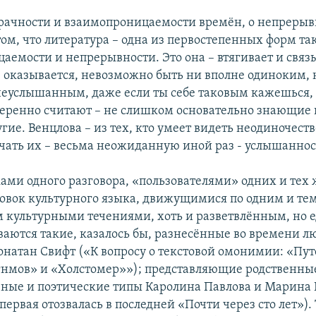
озрачности и взаимопроницаемости времён, о непреры
том, что литература – одна из первостепенных форм та
аемости и непрерывности. Это она – втягивает и связы
, оказывается, невозможно быть ни вполне одиноким, 
еуслышанным, даже если ты себе таковым кажешься,
веренно считают – не слишком основательно знающие
гие. Венцлова – из тех, кто умеет видеть неодиночеств
ечать их – весьма неожиданную иной раз - услышаннос
ками одного разговора, «пользователями» одних и тех 
отовок культурного языка, движущимися по одним и те
культурными течениями, хоть и разветвлённым, но
ваются такие, казалось бы, разнесённые во времени лю
онатан Свифт («К вопросу о текстовой омонимии: «Пу
гнмов» и «Холстомер»»); представляющие родственны
вные и поэтические типы Каролина Павлова и Марина 
 первая отозвалась в последней «Почти через сто лет»).