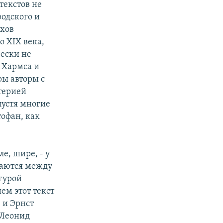
текстов не
родского и
ехов
о XIX века,
чески не
 Хармса и
ры авторы с
терией
пустя многие
тофан, как
е, шире, - у
щаются между
игурой
ем этот текст
 и Эрнст
 Леонид