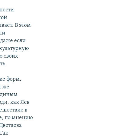
вности
кой
вает. В этом
ни
 даже если
 культурную
о своих
ть.
же форм,
м же
 единым
ди, как Лев
тешествие в
е, по мнению
Цветаева
 Так