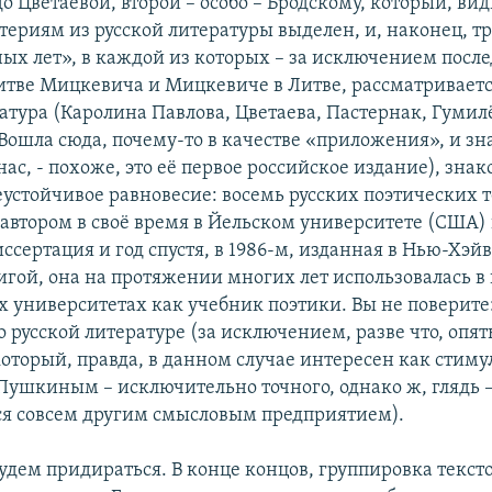
 до Цветаевой, второй – особо – Бродскому, который, ви
териям из русской литературы выделен, и, наконец, тр
ных лет», в каждой из которых – за исключением после
Литве Мицкевича и Мицкевиче в Литве, рассматриваетс
атура (Каролина Павлова, Цветаева, Пастернак, Гумил
Вошла сюда, почему-то в качестве «приложения», и з
 нас, - похоже, это её первое российское издание), зна
устойчивое равновесие: восемь русских поэтических т
втором в своё время в Йельском университете (США)
ссертация и год спустя, в 1986-м, изданная в Нью-Хэй
игой, она на протяжении многих лет использовалась в
 университетах как учебник поэтики. Вы не поверите:
о русской литературе (за исключением, разве что, опят
оторый, правда, в данном случае интересен как стиму
 Пушкиным – исключительно точного, однако ж, глядь 
я совсем другим смысловым предприятием).
удем придираться. В конце концов, группировка текст