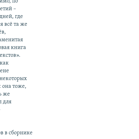
димо, по
етий –
дней, где
я всё та же
ёв,
наменитая
ковая книга
екстов».
 как
вене
 некоторых
 она тоже,
ь же
л для
–
ов в сборнике