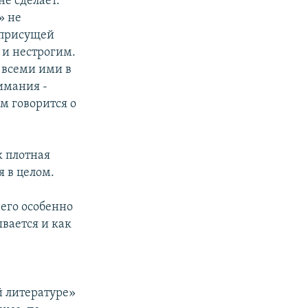
не сделает.
» не
с присущей
 и нестрогим.
и всеми ими в
имания -
ом говорится о
к плотная
я в целом.
чего особенно
ывается и как
й литературе»