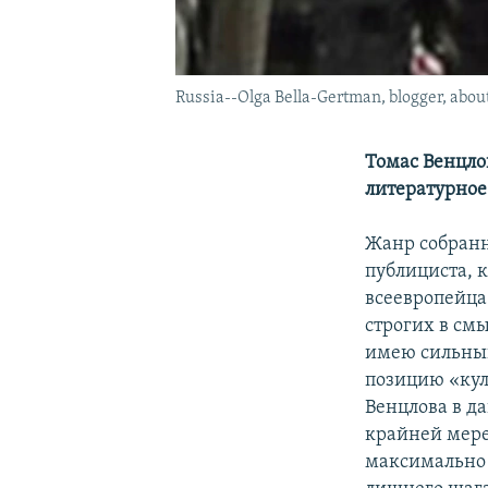
Russia--Olga Bella-Gertman, blogger, abo
Томас Венцло
литературное 
Жанр собранны
публициста, 
всеевропейца
строгих в см
имею сильный
позицию «кул
Венцлова в д
крайней мере,
максимально 