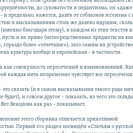
в сторону с этой тропы без особенной необходимости 
крупулёзности, до суховатости и педантизма, он «даже
 и предельно, кажется, далёк от соблазнов эссеизма 
стью к высказываниям столь же далеко идущим, сколь
(именно благодаря этому), в каждом из этих текстов 
, пусть и не прямо (непосредственные предметы их вн
, гораздо более «точечные»), зато самим их устройств
оена культура вообще и европейская – в частности.
на как совокупность пересечений и взаимовлияний. Ка
рой каждая нить непременно чувствует все пересечени
– это сказать (и в самом высказывании такого рода ни
е будет), и совсем другое – показать, из чего это склад
. Вот Венцлова как раз – показывает.
ленение этого сборника отличается прихотливой
стью. Первый его раздел посвящён «Статьям о русско