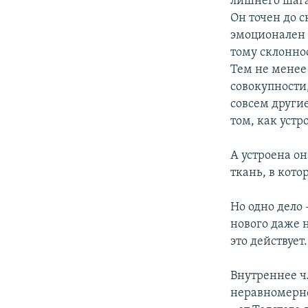
лишнего шага 
Он точен до с
эмоционален –
тому склонно
Тем не менее 
совокупности
совсем другие
том, как устр
А устроена о
ткань, в кото
Но одно дело 
нового даже н
это действует
Внутреннее ч
неравномерно