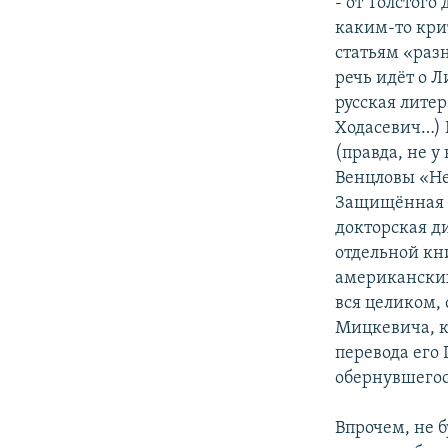
- от Толстого
каким-то кри
статьям «раз
речь идёт о 
русская литер
Ходасевич…) 
(правда, не у
Венцловы «Не
Защищённая а
докторская ди
отдельной кн
американских
вся целиком, 
Мицкевича, к
перевода его
обернувшегос
Впрочем, не б