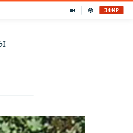
ЭФИР
мы