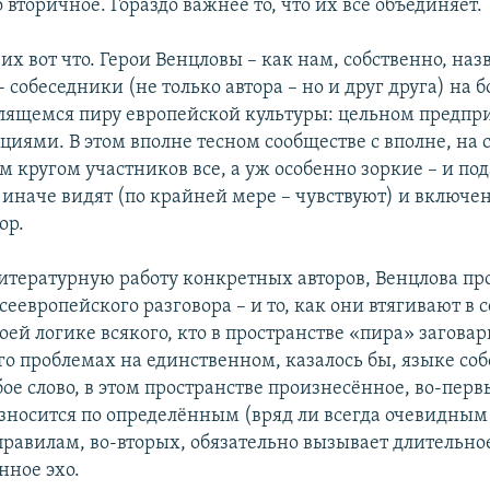
о вторичное. Гораздо важнее то, что их все объединяет.
их вот что. Герои Венцловы – как нам, собственно, на
- собеседники (не только автора – но и друг друга) на 
лящемся пиру европейской культуры: цельном предпр
циями. В этом вполне тесном сообществе с вполне, на 
кругом участников все, а уж особенно зоркие – и пода
 иначе видят (по крайней мере – чувствуют) и включен
ор.
итературную работу конкретных авторов, Венцлова пр
сеевропейского разговора – и то, как они втягивают в с
ей логике всякого, кто в пространстве «пира» заговар
о проблемах на единственном, казалось бы, языке соб
е слово, в этом пространстве произнесённое, во-перв
зносится по определённым (вряд ли всегда очевидным
правилам, во-вторых, обязательно вызывает длительно
нное эхо.