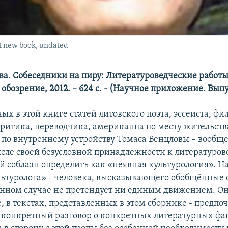
ut new book, undated
ва. Собеседники на пиру: Литературоведческие работы.
обозрение, 2012. – 624 с. - (Научное приложение. Выпу
х в этой книге статей литовского поэта, эссеиста, фи
критика, переводчика, американца по месту жительств
 по внутреннему устройству Томаса Венцловы – вообще
ысле своей безусловной принадлежности к литературов
 соблазн определить как «неявная культурология». На 
ьтуролога» - человека, высказывающего обобщённые 
анном случае не претендует ни единым движением. Он
 в текстах, представленных в этом сборнике - предпоч
конкретный разговор о конкретных литературных фа