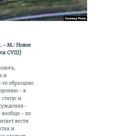
 – М.: Новое
ск CVIII)
лолога,
а и
-то образцово
едению – я
статус и
суждения -
 вообще – по
итает вести
ктах и