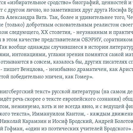
ся «избирательное сродство» биографий, ценностей и 
г с другом лично, но заметивших друг друга Иосифа Б
та Александра Вата. Так, более и удивительнее того, Ч
не (только) добротным основательным реалистом своег
еком следующего, ХХ столетия, - неузнанным и практи
в этом качестве представителем ОБЭРИУ, соратником
 Так вообще однажды случившиеся в истории литерату
ями, интонациями, углами зрения помнятся самой ма
отзываются в совсем, казалось бы, других писателях с
 - пишет Венцлова, - неизбывно драматичен, как Арис
стой победительно эпичен, как Гомер».
нигсбергский текст» русской литературы (на самом дел
 идёт речь скорее о тексте европейского сознания) об
итом, неминуемо, хоть и не всегда явно, и с ведущей ф
кого текста», Иммануилом Кантом, - каждым движени
 Николай Карамзин и Иосиф Бродский, Андрей Болотов
й Гофман, «один из поэтических учителей Бродского»