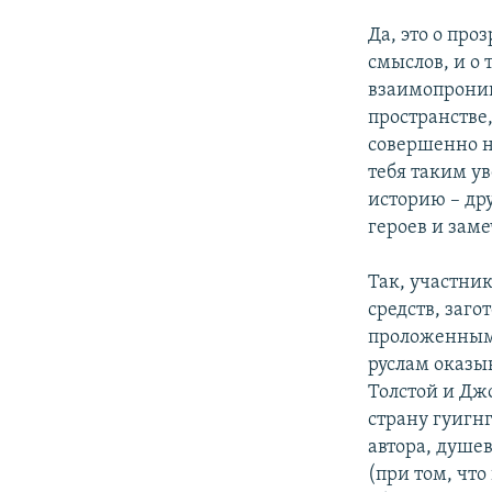
Да, это о пр
смыслов, и о 
взаимопрониц
пространстве
совершенно н
тебя таким у
историю – дру
героев и зам
Так, участни
средств, заг
проложенным 
руслам оказы
Толстой и Дж
страну гуигн
автора, душе
(при том, что