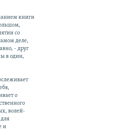
званием книги
большом,
иятии со
самом деле,
вно, - друг
ы в один,
ослеживает
ебя,
ивает о
ственного
ых, волей-
 для
е и