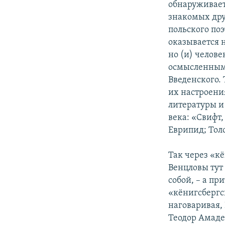
обнаруживает
знакомых дру
польского поэ
оказывается 
но (и) челов
осмысленным 
Введенского.
их настроени
литературы и 
века: «Свифт,
Еврипид; Тол
Так через «кё
Венцловы тут
собой, – а пр
«кёнигсбергс
наговаривая,
Теодор Амаде