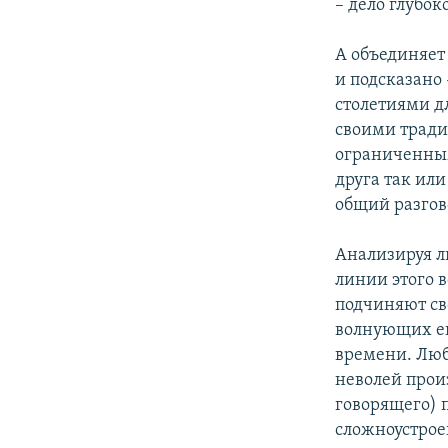
– дело глубок
А объединяет 
и подсказано 
столетиями д
своими тради
ограниченным 
друга так или
общий разгов
Анализируя л
линии этого в
подчиняют сво
волнующих ег
времени. Любо
неволей прои
говорящего) 
сложноустрое