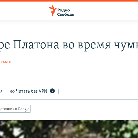
ре Платона во время чу
ртман
ся
Читать без VPN
сточник в Google