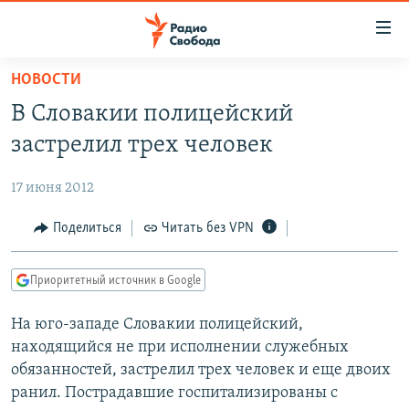
Ссылки
для
упрощенного
НОВОСТИ
ПРОГРАММЫ
доступа
В Словакии полицейский
ПОДКАСТЫ
Вернуться
застрелил трех человек
к
АВТОРСКИЕ ПРОЕКТЫ
основному
17 июня 2012
ЦИТАТЫ СВОБОДЫ
содержанию
Вернутся
МНЕНИЯ
Поделиться
Читать без VPN
к
КУЛЬТУРА
главной
Приоритетный источник в Google
навигации
IDEL.РЕАЛИИ
Вернутся
На юго-западе Словакии полицейский,
КАВКАЗ.РЕАЛИИ
к
находящийся не при исполнении служебных
СЕВЕР.РЕАЛИИ
поиску
обязанностей, застрелил трех человек и еще двоих
ранил. Пострадавшие госпитализированы с
СИБИРЬ.РЕАЛИИ