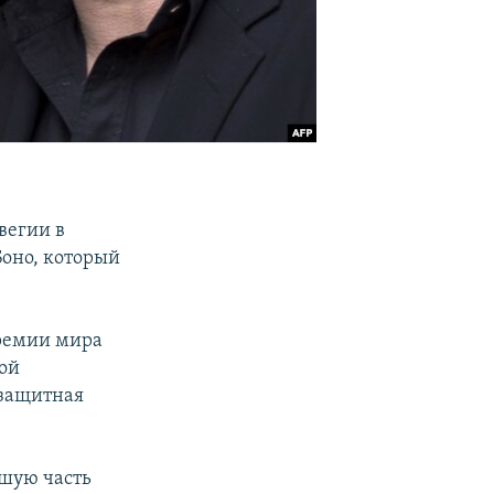
вегии в
оно, который
премии мира
ной
озащитная
ьшую часть