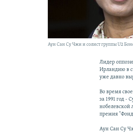
Аун Сан Су Чжи и солист группы U2 Бон
Лидер оппози
Ирландию в с
уже давно вы
Во время сво
за 1991 год -
нобелевской 
премия "Фонд
Аун Сан Су Ч