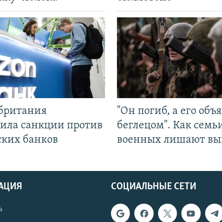
британия
"Он погиб, а его объ
ила санкции против
беглецом". Как семь
ских банков
военных лишают вы
АЦИЯ
СОЦИАЛЬНЫЕ СЕТИ
ь