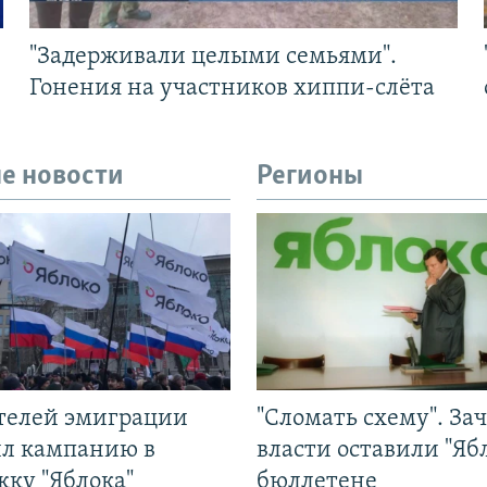
"Задерживали целыми семьями".
Гонения на участников хиппи-слёта
е новости
Регионы
ятелей эмиграции
"Сломать схему". За
ил кампанию в
власти оставили "Ябл
жку "Яблока"
бюллетене