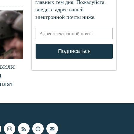
явили
и
плат