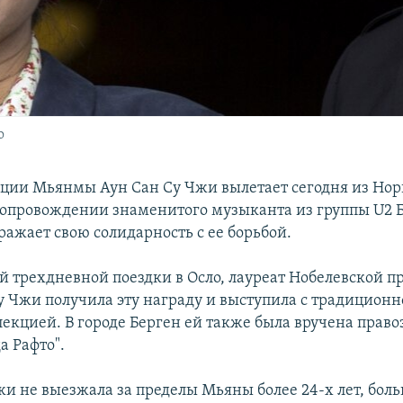
о
ции Мьянмы Аун Сан Су Чжи вылетает сегодня из Нор
опровождении знаменитого музыканта из группы U2 Б
ражает свою солидарность с ее борьбой.
ей трехдневной поездки в Осло, лауреат Нобелевской 
 Су Чжи получила эту награду и выступила с традицион
лекцией. В городе Берген ей также была вручена прав
а Рафто".
жи не выезжала за пределы Мьяны более 24-х лет, бол