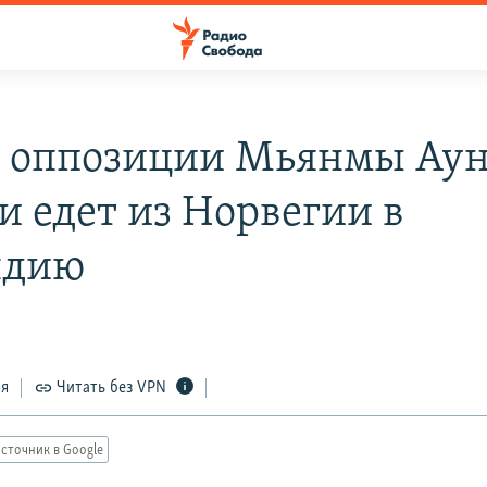
 оппозиции Мьянмы Аун
и едет из Норвегии в
ндию
ся
Читать без VPN
сточник в Google