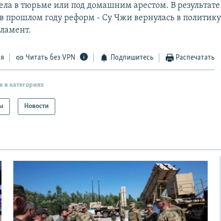
ела в тюрьме или под домашним арестом. В результат
 в прошлом году реформ - Су Чжи вернулась в политику
рламент.
ся
Читать без VPN
Подпишитесь
Распечатать
е в категориях
ы
Новости