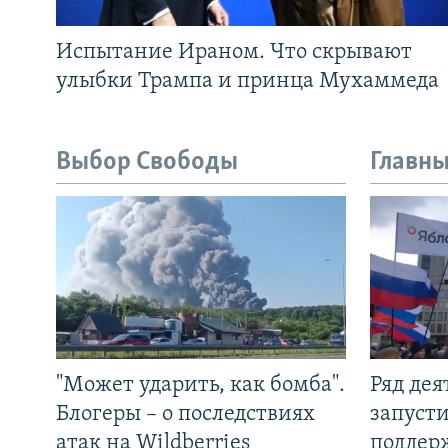
Испытание Ираном. Что скрывают
улыбки Трампа и принца Мухаммеда
Выбор Свободы
Главны
"Может ударить, как бомба".
Ряд де
Блогеры – о последствиях
запуст
атак на Wildberries
поддер