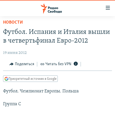
Ссылки
для
упрощенного
НОВОСТИ
ПРОГРАММЫ
доступа
Футбол. Испания и Италия вышли
ПОДКАСТЫ
Вернуться
в четвертьфинал Евро-2012
к
АВТОРСКИЕ ПРОЕКТЫ
основному
19 июня 2012
ЦИТАТЫ СВОБОДЫ
содержанию
Вернутся
МНЕНИЯ
Поделиться
Читать без VPN
к
КУЛЬТУРА
главной
Приоритетный источник в Google
навигации
IDEL.РЕАЛИИ
Вернутся
Футбол. Чемпионат Европы. Польша
КАВКАЗ.РЕАЛИИ
к
СЕВЕР.РЕАЛИИ
поиску
Группа С
СИБИРЬ.РЕАЛИИ