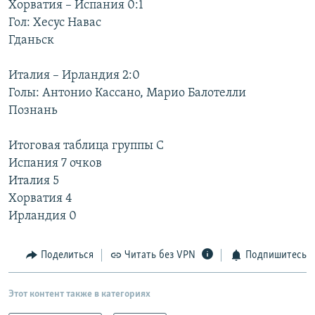
Хорватия – Испания 0:1
РАСПИСАНИЕ ВЕЩАНИЯ
Гол: Хесус Навас
ПОДПИШИТЕСЬ НА РАССЫЛКУ
Гданьск
Италия – Ирландия 2:0
СОЦИАЛЬНЫЕ СЕТИ
Голы: Антонио Кассано, Марио Балотелли
Познань
Итоговая таблица группы С
Испания 7 очков
Все сайты РСЕ/РС
Италия 5
Хорватия 4
Ирландия 0
Поделиться
Читать без VPN
Подпишитесь
Этот контент также в категориях