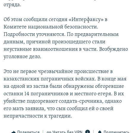
отряда.
РАСПИСАНИЕ ВЕЩАНИЯ
ПОДПИШИТЕСЬ НА РАССЫЛКУ
Об этом сообщили сегодня «Интерфаксу» в
Комитете национальной безопасности.
СОЦИАЛЬНЫЕ СЕТИ
Подробности уточняются. По предварительным
данным, причиной произошедшего стали
неуставные взаимоотношения в части. Возбуждено
уголовное дело.
Это не первое чрезвычайное происшествие в
Все сайты РСЕ/РС
казахстанских пограничных войсках. В конце мая
на одной из застав были обнаружены обгоревшие
останки 14 пограничников и местного егеря. В их
убийстве подозревают солдата-срочника, однако
его мать заявила, что сын сообщил ей о своей
непричастности к трагедии.
Поделиться
Читать без VPN
Подпишитесь