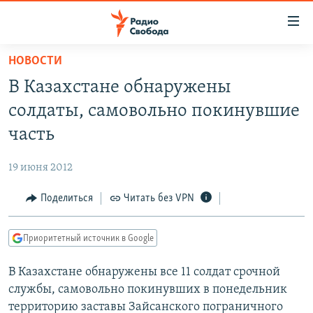
Ссылки
для
упрощенного
НОВОСТИ
ПРОГРАММЫ
доступа
В Казахстане обнаружены
ПОДКАСТЫ
Вернуться
солдаты, самовольно покинувшие
к
АВТОРСКИЕ ПРОЕКТЫ
часть
основному
ЦИТАТЫ СВОБОДЫ
содержанию
19 июня 2012
Вернутся
МНЕНИЯ
к
Поделиться
Читать без VPN
КУЛЬТУРА
главной
навигации
IDEL.РЕАЛИИ
Приоритетный источник в Google
Вернутся
КАВКАЗ.РЕАЛИИ
к
В Казахстане обнаружены все 11 солдат срочной
СЕВЕР.РЕАЛИИ
поиску
службы, самовольно покинувших в понедельник
СИБИРЬ.РЕАЛИИ
территорию заставы Зайсанского пограничного