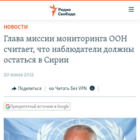
Ссылки
для
упрощенного
НОВОСТИ
ПРОГРАММЫ
доступа
Глава миссии мониторинга ООН
ПОДКАСТЫ
Вернуться
считает, что наблюдатели должны
к
АВТОРСКИЕ ПРОЕКТЫ
остаться в Сирии
основному
ЦИТАТЫ СВОБОДЫ
содержанию
20 июня 2012
Вернутся
МНЕНИЯ
к
Поделиться
Читать без VPN
КУЛЬТУРА
главной
навигации
IDEL.РЕАЛИИ
Приоритетный источник в Google
Вернутся
КАВКАЗ.РЕАЛИИ
к
СЕВЕР.РЕАЛИИ
поиску
СИБИРЬ.РЕАЛИИ