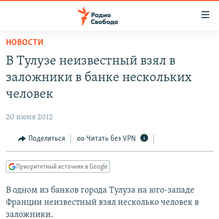
Ссылки
для
упрощенного
НОВОСТИ
ПРОГРАММЫ
доступа
В Тулузе неизвестный взял в
ПОДКАСТЫ
Вернуться
заложники в банке нескольких
к
АВТОРСКИЕ ПРОЕКТЫ
человек
основному
ЦИТАТЫ СВОБОДЫ
содержанию
20 июня 2012
Вернутся
МНЕНИЯ
к
Поделиться
Читать без VPN
КУЛЬТУРА
главной
навигации
IDEL.РЕАЛИИ
Приоритетный источник в Google
Вернутся
КАВКАЗ.РЕАЛИИ
к
В одном из банков города Тулуза на юго-западе
СЕВЕР.РЕАЛИИ
поиску
Франции неизвестный взял несколько человек в
СИБИРЬ.РЕАЛИИ
заложники.