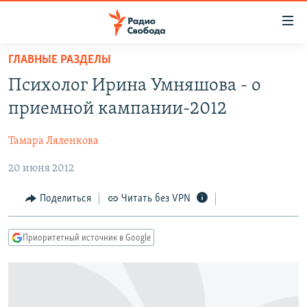
Ссылки
для
упрощенного
ГЛАВНЫЕ РАЗДЕЛЫ
ПРОГРАММЫ
доступа
Психолог Ирина Умняшова - о
ПОДКАСТЫ
Вернуться
приемной кампании-2012
к
АВТОРСКИЕ ПРОЕКТЫ
основному
Тамара Ляленкова
ЦИТАТЫ СВОБОДЫ
содержанию
Вернутся
20 июня 2012
МНЕНИЯ
к
КУЛЬТУРА
Поделиться
Читать без VPN
главной
навигации
IDEL.РЕАЛИИ
Вернутся
Приоритетный источник в Google
КАВКАЗ.РЕАЛИИ
к
СЕВЕР.РЕАЛИИ
поиску
СИБИРЬ.РЕАЛИИ