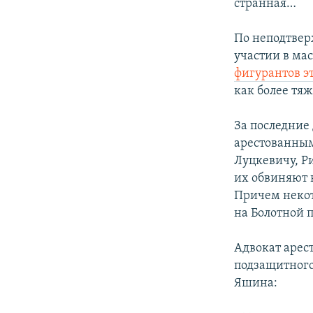
странная…
По неподтвер
участии в ма
фигурантов эт
как более тяж
За последние
арестованным
Луцкевичу, Ри
их обвиняют 
Причем некот
на Болотной 
Адвокат арес
подзащитного
Яшина: