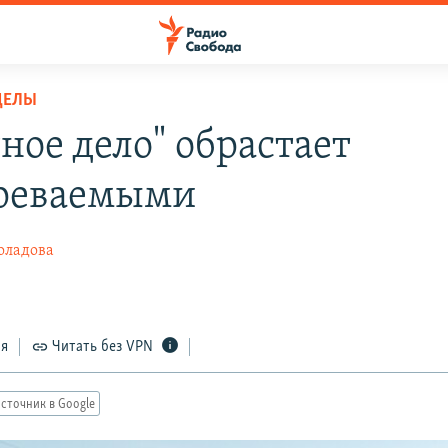
ДЕЛЫ
ное дело" обрастает
реваемыми
оладова
ся
Читать без VPN
сточник в Google