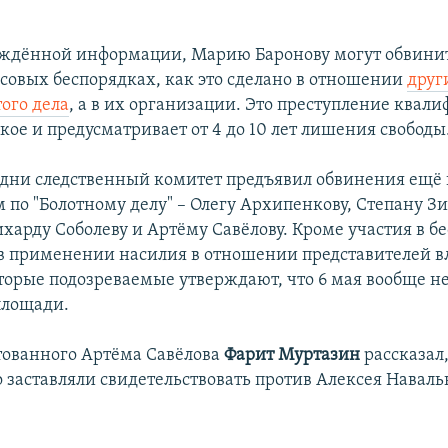
ждённой информации, Марию Баронову могут обвинит
ссовых беспорядках, как это сделано в отношении
друг
ого дела
, а в их организации. Это преступление квал
кое и предусматривает от 4 до 10 лет лишения свободы
 дни следственный комитет предъявил обвинения ещё
 по "Болотному делу" – Олегу Архипенкову, Степану З
харду Соболеву и Артёму Савёлову. Кроме участия в б
в применении насилия в отношении представителей в
орые подозреваемые утверждают, что 6 мая вообще н
площади.
тованного Артёма Савёлова
Фарит Муртазин
рассказал,
 заставляли свидетельствовать против Алексея Наваль