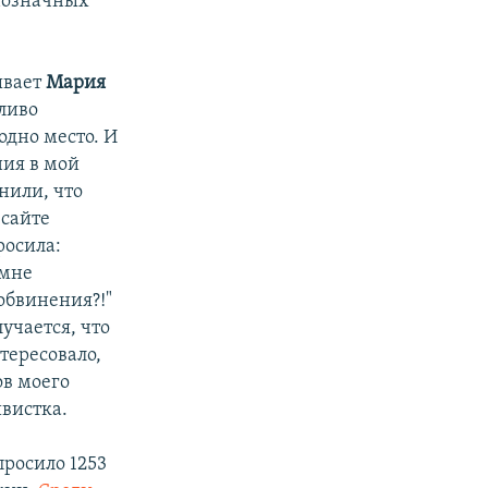
днозначных
ывает
Мария
тливо
одно место. И
ния в мой
нили, что
 сайте
росила:
 мне
обвинения?!"
учается, что
тересовало,
ов моего
ивистка.
просило 1253