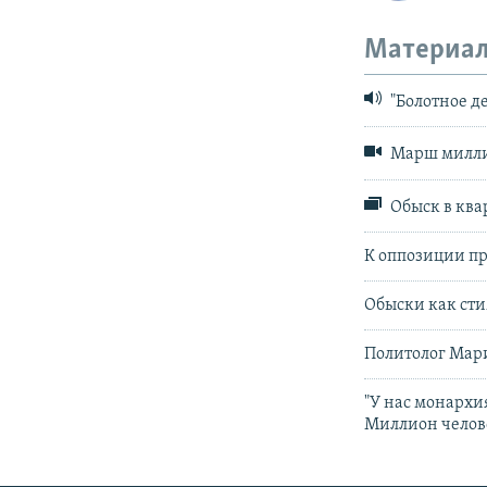
Материал
"Болотное д
Марш миллио
Обыск в ква
К оппозиции п
Обыски как ст
Политолог Мар
"У нас монархи
Миллион челове