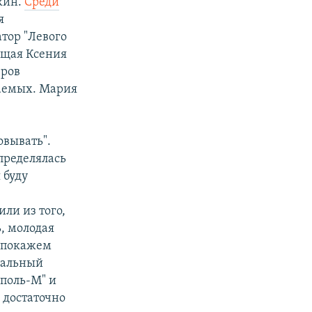
кин.
Среди
я
тор "Левого
ущая Ксения
еров
ваемых. Мария
овывать".
пределялась
 буду
ли из того,
ь, молодая
, покажем
авальный
ополь-М" и
 достаточно