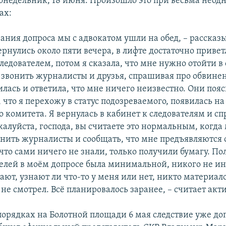
понедельник, 18 июня. Произошло это при весьма нео
ах:
чания допроса мы с адвокатом ушли на обед, – рассказ
рнулись около пяти вечера, в лифте достаточно приве
ледователем, потом я сказала, что мне нужно отойти в 
и звонить журналисты и друзья, спрашивая про обвине
илась и ответила, что мне ничего неизвестно. Они пояс
, что я перехожу в статус подозреваемого, появилась на
 комитета. Я вернулась в кабинет к следователям и сп
жалуйста, господа, вы считаете это нормальным, когда
нить журналисты и сообщать, что мне предъявляются 
что сами ничего не знали, только получили бумагу. Пол
телей в моём допросе была минимальной, никого не ин
ают, узнают ли что-то у меня или нет, никто материал
не смотрел. Всё планировалось заранее, – считает акт
порядках на Болотной площади 6 мая следствие уже до