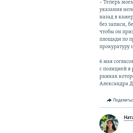
– Теперь мое
указания неп
назад в каме
без записи, б
чтобы он приз
площади по п
прокуратуру 
6 мая соглас
с полицией в 
рамках котор
Александра Д
Поделить
Нат