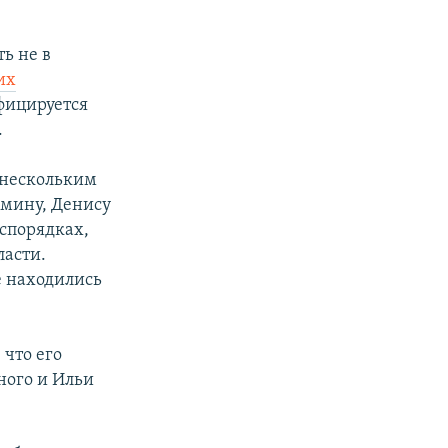
ь не в
их
ифицируется
.
 нескольким
имину, Денису
еспорядках,
ласти.
е находились
 что его
ного и Ильи