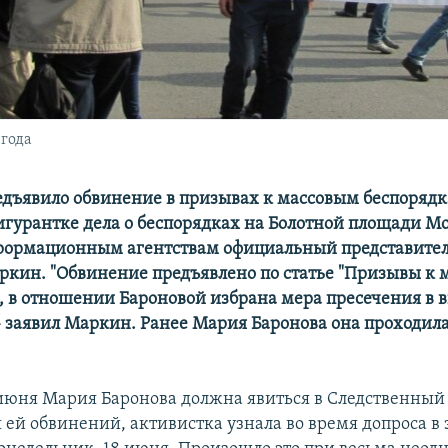
 года
едъявило обвинение в призывах к массовым беспоряд
игурантке дела о беспорядках на Болотной площади М
рормационным агентствам официальный представител
кин. "Обвинение предъявлено по статье "Призывы к 
, в отношении Бароновой избрана мера пресечения в 
– заявил Маркин.
Ранее Мария Баронова она проходила
1 июня Мария Баронова должна явиться в Следственный
 ей обвинений, активистка узнала во время допроса в 