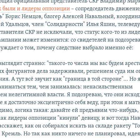
общил официальный представитель СКР Владимир Мар
 были и лидеры оппозиции
– сопредседатель движени
ь" Борис Немцов, блогер Алексей Навальный, координа
ей Удальцов, член "Солидарности" Илья Яшин, телевед
тавители СКР не исключали, что статус кого-то из лид
ампании может изменится: со свидетелей на подозре
суждает о том, почему следствие выбрало именно её:
выглядит странно: "такого-то числа мы вас будем арест
ых фигурантов дела задерживали, решением суда им о
ия. А тут всё звучит как "граница в той стороне"... Но я
аниматься тем, чем занималась: ненасильственным
ем нелегитимной власти. Я подозреваю, что они исходи
е я достаточно эксцентрично себя веду, при этом я мат
имо, логика такая: давайте ей предъявим что-нибудь
как лидеры оппозиции "кинули" девицу, и вот тогда Н
асскажет, как он собирался искать на складе ракету "Т
 Кремль. Но так как никто ничего не планировал, идея