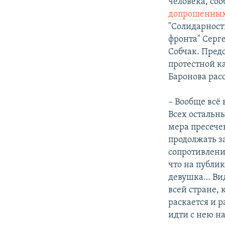
человека, со
допрошенных
"Солидарност
фронта" Серг
Собчак. Предс
протестной к
Баронова рас
– Вообще всё 
Всех остальн
мера пресечен
продолжать з
сопротивлени
что на публик
девушка… Вид
всей стране, 
раскается и р
идти с нею на