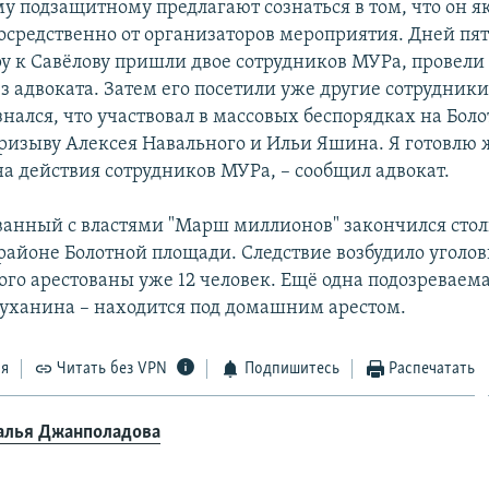
му подзащитному предлагают сознаться в том, что он я
осредственно от организаторов мероприятия. Дней пя
ру к Савёлову пришли двое сотрудников МУРа, провели 
ез адвоката. Затем его посетили уже другие сотрудники
нался, что участвовал в массовых беспорядках на Бол
ризыву Алексея Навального и Ильи Яшина. Я готовлю 
на действия сотрудников МУРа, – сообщил адвокат.
ованный с властями "Марш миллионов" закончился ст
районе Болотной площади. Следствие возбудило уголовн
ого арестованы уже 12 человек. Ещё одна подозреваема
уханина – находится под домашним арестом.
ся
Читать без VPN
Подпишитесь
Распечатать
алья Джанполадова