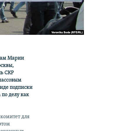
кам Марии
осквы,
ь СКР
массовым
виде подписки
 по делу как
 комитет для
этом