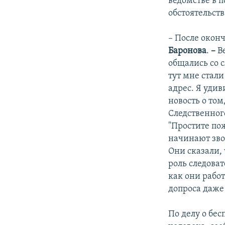
ведомстве в 
обстоятельств
– После окон
Баронова
.
–
Ве
общались со с
тут мне стал
адрес. Я удив
новость о том
Следственного
"Простите по
начинают зво
Они сказали, 
роль следова
как они работ
допроса даже 
По делу о бес