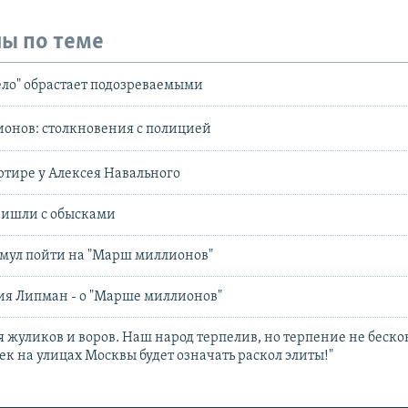
ы по теме
ело" обрастает подозреваемыми
нов: столкновения с полицией
ртире у Алексея Навального
ришли с обысками
имул пойти на "Марш миллионов"
ия Липман - о "Марше миллионов"
я жуликов и воров. Наш народ терпелив, но терпение не беско
к на улицах Москвы будет означать раскол элиты!"