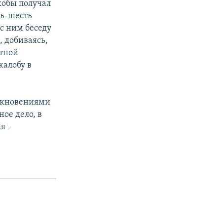
кобы получал
ть-шесть
с ним беседу
, добиваясь,
отной
жалобу в
олкновениями
ое дело, в
я –