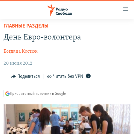
Ссылки
для
упрощенного
ГЛАВНЫЕ РАЗДЕЛЫ
ПРОГРАММЫ
доступа
День Евро-волонтера
ПОДКАСТЫ
Вернуться
к
Богдана Костюк
АВТОРСКИЕ ПРОЕКТЫ
основному
20 июня 2012
ЦИТАТЫ СВОБОДЫ
содержанию
Вернутся
МНЕНИЯ
Поделиться
Читать без VPN
к
КУЛЬТУРА
главной
Приоритетный источник в Google
навигации
IDEL.РЕАЛИИ
Вернутся
КАВКАЗ.РЕАЛИИ
к
СЕВЕР.РЕАЛИИ
поиску
СИБИРЬ.РЕАЛИИ