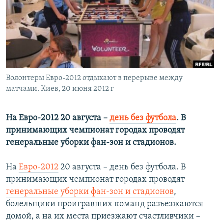
РАСПИСАНИЕ ВЕЩАНИЯ
ПОДПИШИТЕСЬ НА РАССЫЛКУ
СОЦИАЛЬНЫЕ СЕТИ
Волонтеры Евро-2012 отдыхают в перерыве между
матчами. Киев, 20 июня 2012 г
На Евро-2012 20 августа –
день без футбола
. В
Все сайты РСЕ/РС
принимающих чемпионат городах проводят
генеральные уборки фан-зон и стадионов.
На
Евро-2012
20 августа – день без футбола. В
принимающих чемпионат городах проводят
генеральные уборки фан-зон и стадионов
,
болельщики проигравших команд разъезжаются
домой, а на их места приезжают счастливчики –