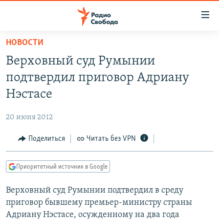
Ссылки
для
упрощенного
НОВОСТИ
ПРОГРАММЫ
доступа
Верховный суд Румынии
ПОДКАСТЫ
Вернуться
подтвердил приговор Адриану
к
АВТОРСКИЕ ПРОЕКТЫ
Нэстасе
основному
ЦИТАТЫ СВОБОДЫ
содержанию
20 июня 2012
Вернутся
МНЕНИЯ
к
Поделиться
Читать без VPN
КУЛЬТУРА
главной
навигации
IDEL.РЕАЛИИ
Приоритетный источник в Google
Вернутся
КАВКАЗ.РЕАЛИИ
к
Верховный суд Румынии подтвердил в среду
СЕВЕР.РЕАЛИИ
поиску
приговор бывшему премьер-министру страны
СИБИРЬ.РЕАЛИИ
Адриану Нэстасе, осужденному на два года