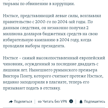
тюрьмы по обвинению в коррупции.
РАСПИСАНИЕ ВЕЩАНИЯ
ПОДПИШИТЕСЬ НА РАССЫЛКУ
Нэстасе, представляющий левые силы, возглавлял
правительство с 2000-го по 2004-ый годы. По
СОЦИАЛЬНЫЕ СЕТИ
данным следствия, он незаконно получил 2
миллиона долларов бюджетных средств на свою
избирательную кампанию в 2004 году, когда
проходили выборы президента.
Нэстасе – самый высокопоставленный европейский
Все сайты РСЕ/РС
чиновник, осужденный за последние двадцать с
лишним лет. Нынешнего румынского премьера
Виктора Понту, которого считают протеже Нэстасе,
недавно заподозрили в плагиате, теперь его
призывают подать в отставку.
Поделиться
Читать без VPN
Подпишитесь