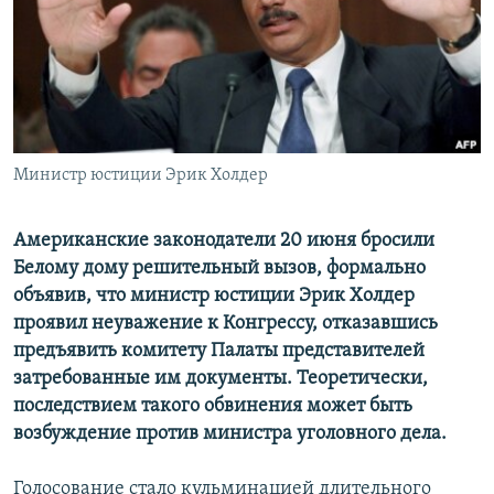
РАСПИСАНИЕ ВЕЩАНИЯ
ПОДПИШИТЕСЬ НА РАССЫЛКУ
СОЦИАЛЬНЫЕ СЕТИ
Министр юстиции Эрик Холдер
Американские законодатели 20 июня бросили
Белому дому решительный вызов, формально
Все сайты РСЕ/РС
объявив, что министр юстиции Эрик Холдер
проявил неуважение к Конгрессу, отказавшись
предъявить комитету Палаты представителей
затребованные им документы. Теоретически,
последствием такого обвинения может быть
возбуждение против министра уголовного дела.
Голосование стало кульминацией длительного