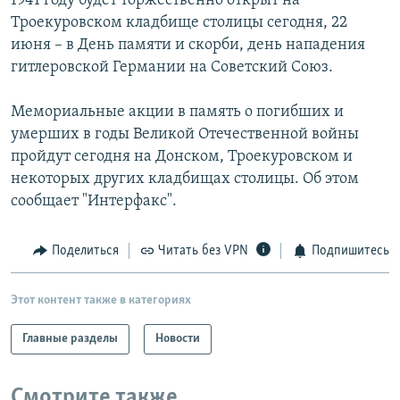
1941 году будет торжественно открыт на
РАСПИСАНИЕ ВЕЩАНИЯ
Троекуровском кладбище столицы сегодня, 22
июня – в День памяти и скорби, день нападения
ПОДПИШИТЕСЬ НА РАССЫЛКУ
гитлеровской Германии на Советский Союз.
СОЦИАЛЬНЫЕ СЕТИ
Мемориальные акции в память о погибших и
умерших в годы Великой Отечественной войны
пройдут сегодня на Донском, Троекуровском и
некоторых других кладбищах столицы. Об этом
сообщает "Интерфакс".
Все сайты РСЕ/РС
Поделиться
Читать без VPN
Подпишитесь
Этот контент также в категориях
Главные разделы
Новости
Смотрите также