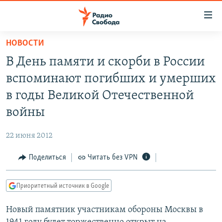
Ссылки
для
упрощенного
НОВОСТИ
ПРОГРАММЫ
доступа
В День памяти и скорби в России
ПОДКАСТЫ
Вернуться
вспоминают погибших и умерших
к
АВТОРСКИЕ ПРОЕКТЫ
в годы Великой Отечественной
основному
ЦИТАТЫ СВОБОДЫ
содержанию
войны
Вернутся
МНЕНИЯ
к
22 июня 2012
КУЛЬТУРА
главной
Поделиться
Читать без VPN
навигации
IDEL.РЕАЛИИ
Вернутся
КАВКАЗ.РЕАЛИИ
к
Приоритетный источник в Google
СЕВЕР.РЕАЛИИ
поиску
Новый памятник участникам обороны Москвы в
СИБИРЬ.РЕАЛИИ