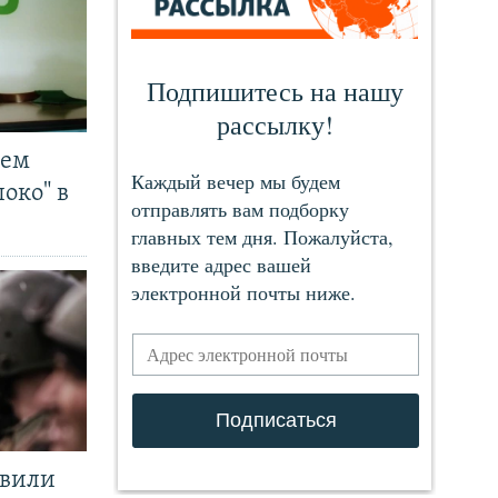
чем
око" в
явили