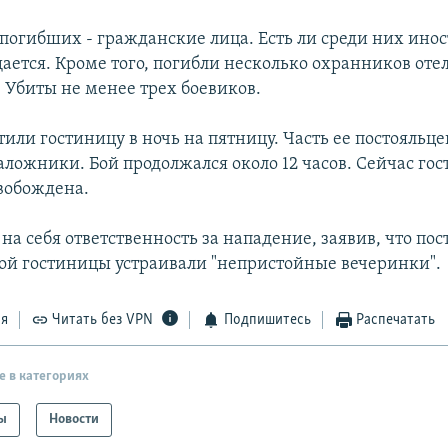
погибших - гражданские лица. Есть ли среди них инос
ается. Кроме того, погибли несколько охранников оте
 Убиты не менее трех боевиков.
или гостиницу в ночь на пятницу. Часть ее постояльце
аложники. Бой продолжался около 12 часов. Сейчас го
вобождена.
на себя ответственность за нападение, заявив, что по
й гостиницы устраивали "непристойные вечеринки".
ся
Читать без VPN
Подпишитесь
Распечатать
е в категориях
ы
Новости