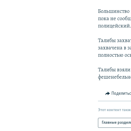
РАСПИСАНИЕ ВЕЩАНИЯ
ПОДПИШИТЕСЬ НА РАССЫЛКУ
Большинство 
пока не сообщ
полицейский.
Талибы захват
захвачена в з
полностью ос
Талибы взяли 
фешенебельно
Поделить
Этот контент такж
Главные раздел