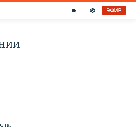
ЭФИР
ении
ов на