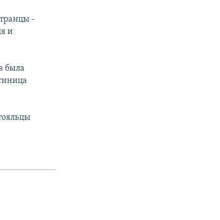
транцы -
ля и
в была
стиница
стояльцы