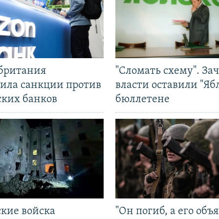
британия
"Сломать схему". За
ила санкции против
власти оставили "Ябл
ских банков
бюллетене
ские войска
"Он погиб, а его объ