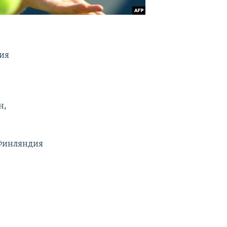
сия
н,
 Финляндия