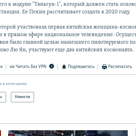
его к модулю "Тяньгун-1", который должен стать основ
танции. Ее Пекин рассчитывает создать к 2020 году.
которой участвовала первая китайская женщина-космо
о в прямом эфире национальное телевидение. Осущес
вки было главной целью нынешнего пилотируемого пол
имо Лю Ян, участвуют еще два китайских космонавта.
ся
Читать без VPN
Подпишитесь
Распечатать
е в категориях
ы
Новости