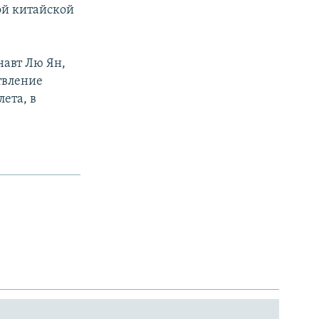
ой китайской
навт Лю Ян,
твление
ета, в