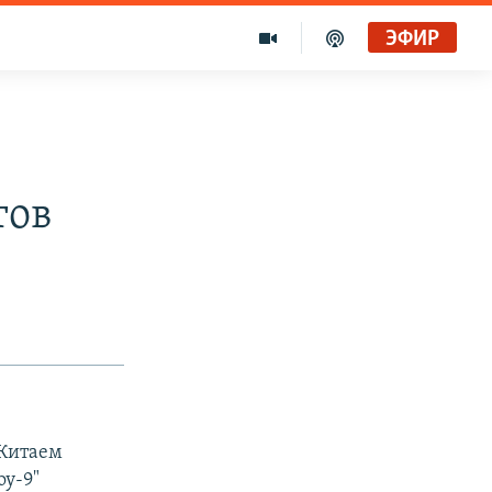
ЭФИР
тов
 Китаем
у-9"