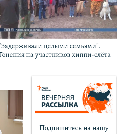
"Задерживали целыми семьями".
Гонения на участников хиппи-слёта