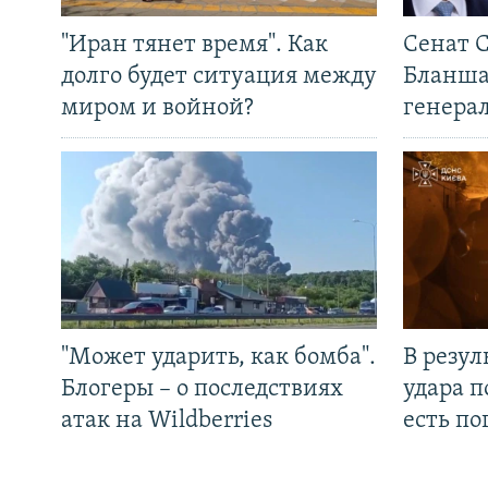
"Иран тянет время". Как
Сенат 
долго будет ситуация между
Бланша
миром и войной?
генера
"Может ударить, как бомба".
В резул
Блогеры – о последствиях
удара п
атак на Wildberries
есть п