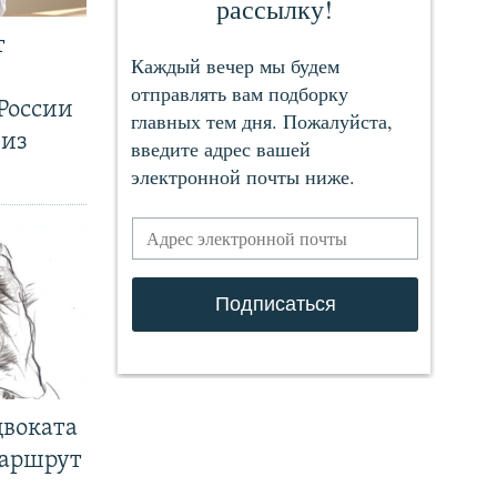
т
России
 из
двоката
маршрут