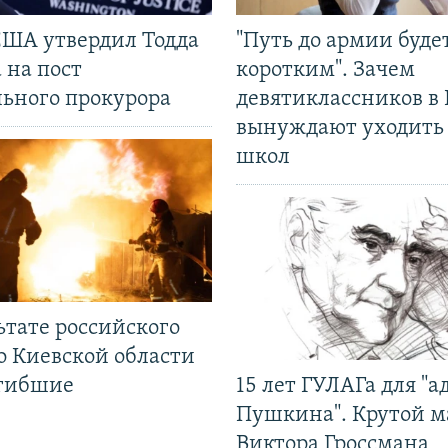
США утвердил Тодда
"Путь до армии буде
 на пост
коротким". Зачем
льного прокурора
девятиклассников в 
вынуждают уходить
школ
ьтате российского
о Киевской области
огибшие
15 лет ГУЛАГа для "а
Пушкина". Крутой 
Виктора Гроссмана