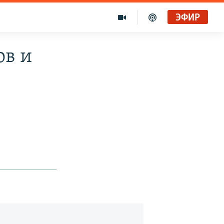
ЭФИР
ов и