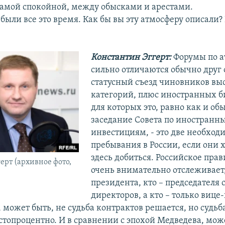
самой спокойной, между обысками и арестами.
 были все это время. Как бы вы эту атмосферу описали?
Константин Эггерт:
Форумы по а
сильно отличаются обычно друг о
статусный съезд чиновников в
категорий, плюс иностранных б
для которых это, равно как и об
заседание Совета по иностранн
инвестициям, - это две необход
пребывания в России, если они х
здесь добиться. Российское прав
ерт (архивное фото,
очень внимательно отслеживает,
президента, кто – председателя 
директоров, а кто – только вице
о, может быть, не судьба контрактов решается, но судьб
стопроцентно. И в сравнении с эпохой Медведева, мож