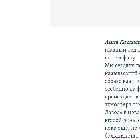
Анна Качкаев
главный реда
по телефону 
Мы сегодня п
называемый «
образе власти
особенно на ф
происходит в 
атмосфера та
Давос» в нов
второй день, 
пока еще, но 
большинства 