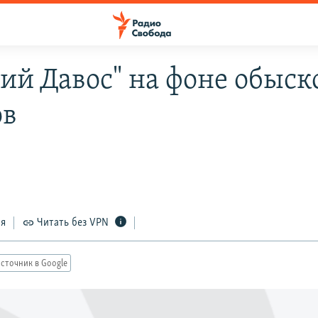
кий Давос" на фоне обыск
ов
ся
Читать без VPN
сточник в Google