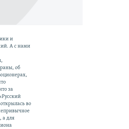
тики и
ий. А с нами
м,
раны, об
олюционерах,
что
что за
 «Русский
 открылась во
 непривычное
 а для
лиона