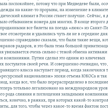
была поспокойнее, потому что при Медведеве были, осо
надежды на какие-то прорывы, на изменение в климате
идический климат в России станет получше. Сейчас, я 
 было отбыванием номера для многих. В конце второго 
спроданными все билеты на поезда «люкс» из Санкт-Пе
вое отсмотрели и удалились чуть ли не в середине дня
ершенно справедливо сказали, что были такие вещи, к
экранов радаров, и это была тема большой приватизац
ня увязывается очень сильно с темой обмена активами
 компаниями. Путин сделал это одним из ключевых
х постулатов своей речи. И совершенно очевидно, что 
равящего класса наступает период, когда закончился 
ресурсный национализм» эпохи отъема ЮКОСа и так д
иод, когда все, что было перераспределено в последние 
теперь тотально легализовано на международном уро
ого рода слияния и поглощения западными компаниями
ься, конечно, в рамках, при которых какой-то контрол
иты, для того, чтобы через какое-то время фактом по