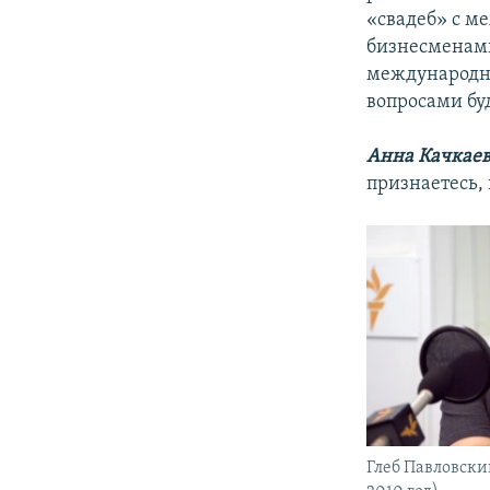
«свадеб» с м
бизнесменам
международно
вопросами буд
Анна Качкаев
признаетесь, 
Глеб Павловски