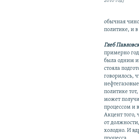
2010 год)
обычная чино
политике, и 
Глеб Павловс
примерно год
была одним и
стояла подго
говорилось, ч
нефтегазовые 
политике тот,
может получит
процессом и в
Акцент того, 
от должности,
холодно. И вд
процесса.