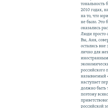
тональность 
2010 годах, 
на то, что юр
не было. Это
оказались ра
Люди просто с
Вы, Аня, сов
остались вне 
лично для ме
иностранными
экономически
российского п
называемый «
наступает пер
должно быть 
поэтому всяк
приветствоват
российской эл