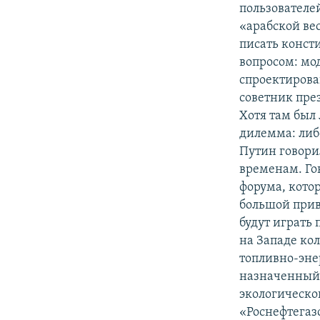
пользователе
«арабской ве
писать конст
вопросом: мод
спроектирова
советник пре
Хотя там был
дилемма: либо
Путин говори
временам. Го
форума, котор
большой прив
будут играть
на Западе к
топливно-эне
назначенный 
экологическо
«Роснефтегаз