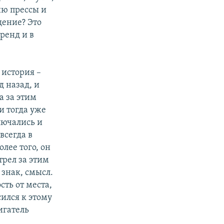
ию прессы и
ение? Это
ренд и в
 история –
д назад, и
а за этим
и тогда уже
лючались и
всегда в
олее того, он
трел за этим
 знак, смысл.
сть от места,
сился к этому
игатель