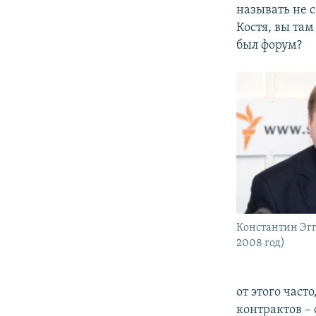
называть не 
Костя, вы там
был форум?
Константин Эгг
2008 год)
от этого част
контрактов – 