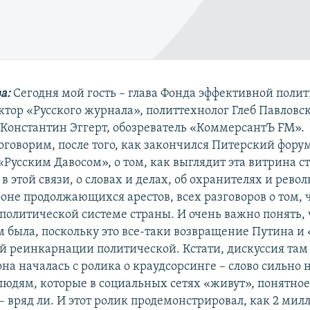
а:
Сегодня мой гость – глава Фонда эффективной поли
ктор «Русского журнала», политтехнолог Глеб Павловск
- Константин Эггерт, обозреватель «КоммерсантЪ FM».
оговорим, после того, как закончился Питерский фору
Русским Давосом», о том, как выглядит эта витрина ст
 в этой связи, о словах и делах, об охранителях и рев
оне продолжающихся арестов, всех разговоров о том, 
политической системе страны. И очень важно понять, 
м была, поскольку это все-таки возвращение Путина и
ой реинкарнации политической. Кстати, дискуссия там
она началась с ролика о краудсорсинге – слово сильно
людям, которые в социальных сетях «живут», понятное,
– вряд ли. И этот ролик продемонстрировал, как 2 мил