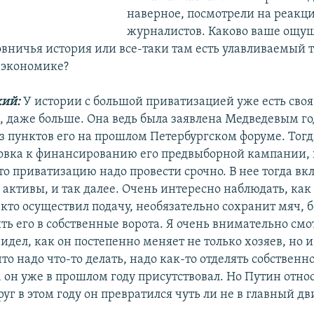
наверное, посмотрели на реакц
журналистов. Каково ваше ощущ
вничья история или все-таки там есть улавливаемый т
в экономике?
кий:
У истории с большой приватизацией уже есть своя
, даже больше. Она ведь была заявлена Медведевым го
з пунктов его на прошлом Петербургском форуме. Тогд
товка к финансированию его предвыборной кампании, 
то приватизацию надо провести срочно. В нее тогда вк
активы, и так далее. Очень интересно наблюдать, как 
 кто осуществил подачу, необязательно сохранит мяч, б
ь его в собственные ворота. Я очень внимательно смо
идел, как он постепенно меняет не только хозяев, но и
что надо что-то делать, надо как-то отделять собственно
 он уже в прошлом году присутствовал. Но Путин отно
руг в этом году он превратился чуть ли не в главный дв