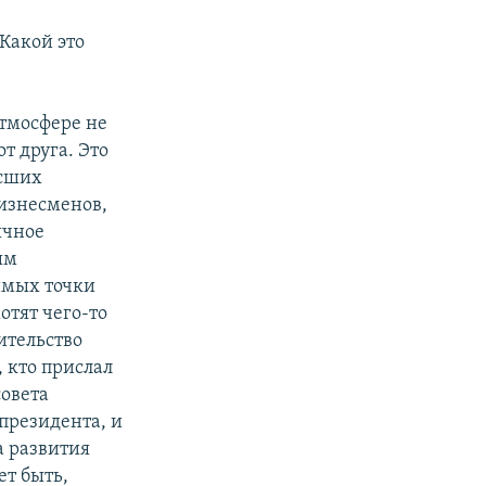
 Какой это
тмосфере не
т друга. Это
ысших
изнесменов,
ычное
ым
имых точки
отят чего-то
ительство
 кто прислал
совета
-президента, и
а развития
ет быть,