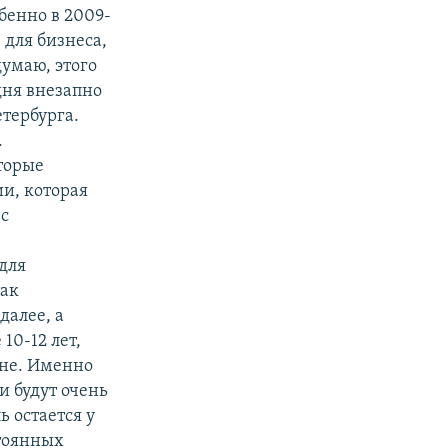
бенно в 2009-
 для бизнеса,
думаю, этого
дня внезапно
тербурга.
.
оторые
ии, которая
 с
для
так
алее, а
10-12 лет,
вне. Именно
 будут очень
ь остается у
стоянных