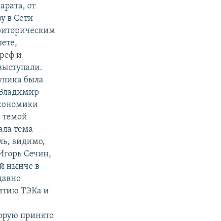
рата, от
у в Сети
 риторическим
лете,
реф и
выступали.
упика была
. Владимир
экономики
й темой
ала тема
ль, видимо,
Игорь Сечин,
й нынче в
давно
итию ТЭКа и
торую принято