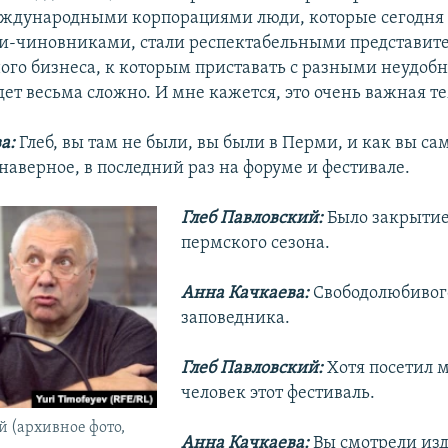
еждународными корпорациями люди, которые сегодня
и-чиновниками, стали респектабельными представит
го бизнеса, к которым приставать с разными неудо
ет весьма сложно. И мне кажется, это очень важная т
а:
Глеб, вы там не были, вы были в Перми, и как вы са
наверное, в последний раз на форуме и фестивале.
Глеб Павловский:
Было закрытие
пермского сезона.
Анна Качкаева:
Свободолюбивог
заповедника.
Глеб Павловский:
Хотя посетил 
человек этот фестиваль.
й (архивное фото,
Анна Качкаева:
Вы смотрели изд