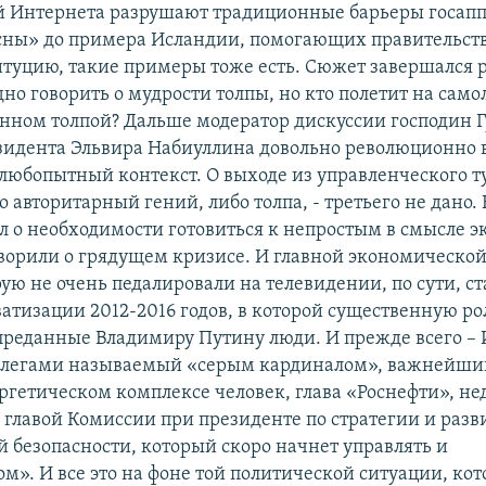
й Интернета разрушают традиционные барьеры госаппа
сны» до примера Исландии, помогающих правительств
итуцию, такие примеры тоже есть. Сюжет завершался
но говорить о мудрости толпы, но кто полетит на само
нном толпой? Дальше модератор дискуссии господин Г
зидента Эльвира Набиуллина довольно революционно 
 любопытный контекст. О выходе из управленческого т
 авторитарный гений, либо толпа, - третьего не дано
л о необходимости готовиться к непростым в смысле 
ворили о грядущем кризисе. И главной экономическо
ую не очень педалировали на телевидении, по сути, ст
атизации 2012-2016 годов, в которой существенную ро
 преданные Владимиру Путину люди. И прежде всего – 
оллегами называемый «серым кардиналом», важнейши
ргетическом комплексе человек, глава «Роснефти», не
главой Комиссии при президенте по стратегии и разв
й безопасности, который скоро начнет управлять и
ом». И все это на фоне той политической ситуации, ко