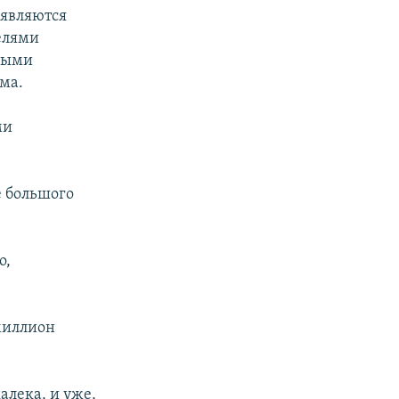
 являются
елями
бными
ема.
ми
 большого
о,
миллион
алека, и уже,