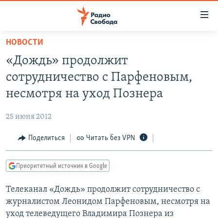
Ссылки
для
упрощенного
НОВОСТИ
ПРОГРАММЫ
доступа
«Дождь» продолжит
ПОДКАСТЫ
Вернуться
сотрудничество с Парфеновым,
к
АВТОРСКИЕ ПРОЕКТЫ
несмотря на уход Познера
основному
ЦИТАТЫ СВОБОДЫ
содержанию
25 июня 2012
Вернутся
МНЕНИЯ
к
Поделиться
Читать без VPN
КУЛЬТУРА
главной
навигации
IDEL.РЕАЛИИ
Приоритетный источник в Google
Вернутся
КАВКАЗ.РЕАЛИИ
к
Телеканал «Дождь» продолжит сотрудничество с
СЕВЕР.РЕАЛИИ
поиску
журналистом Леонидом Парфеновым, несмотря на
СИБИРЬ.РЕАЛИИ
уход телеведущего Владимира Познера из