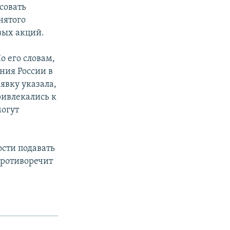
совать
нятого
вых акций.
о его словам,
ния России в
явку указала,
ривлекались к
могут
сти подавать
противоречит