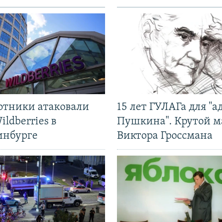
отники атаковали
15 лет ГУЛАГа для "а
ildberries в
Пушкина". Крутой 
инбурге
Виктора Гроссмана