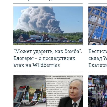
"Может ударить, как бомба".
Беспил
Блогеры – о последствиях
склад W
атак на Wildberries
Екатер