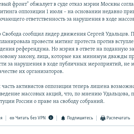
вый фронт" обжалует в суде отказ мэрии Москвы согла
итинга оппозиции 1 июля – на основании недавно при
точающего ответственность за нарушения в ходе массо
о Свобода сообщил лидер движения Сергей Удальцов. П
планировала провести митинг протеста против вступле
едения референдума. Но мэрия в ответе на поданную за
о новому закону, лица, которые как минимум дважды п
сти за нарушения в ходе публичных мероприятий, не 
ачестве их организаторов.
 часть активистов оппозиции теперь лишена возможно
оведение массовых акций, что, по мнению Удальцова, 
туции России о праве на свободу собраний.
ся
Читать без VPN
Подпишитесь
Распечатать