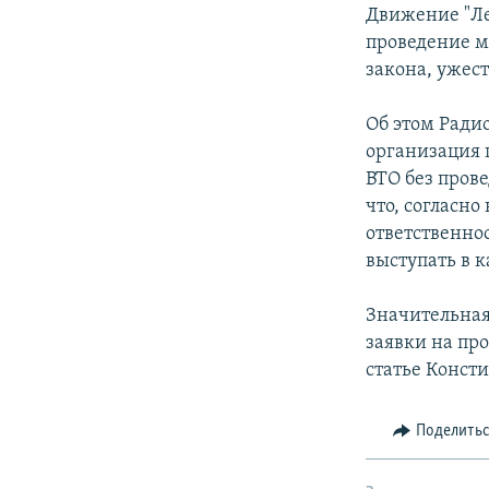
РАСПИСАНИЕ ВЕЩАНИЯ
Движение "Ле
ПОДПИШИТЕСЬ НА РАССЫЛКУ
проведение м
закона, ужес
Об этом Ради
организация 
ВТО без пров
что, согласн
ответственно
выступать в к
Значительная
заявки на пр
статье Консти
Поделить