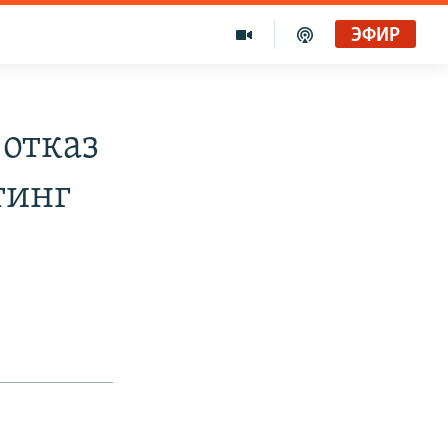
ЭФИР
 отказ
тинг