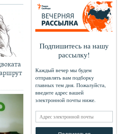
двоката
маршрут