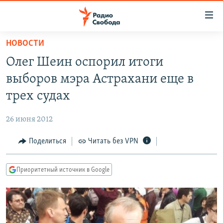
Ссылки
для
упрощенного
НОВОСТИ
ПРОГРАММЫ
доступа
Олег Шеин оспорил итоги
ПОДКАСТЫ
Вернуться
выборов мэра Астрахани еще в
к
АВТОРСКИЕ ПРОЕКТЫ
трех судах
основному
ЦИТАТЫ СВОБОДЫ
содержанию
26 июня 2012
Вернутся
МНЕНИЯ
к
Поделиться
Читать без VPN
КУЛЬТУРА
главной
навигации
IDEL.РЕАЛИИ
Приоритетный источник в Google
Вернутся
КАВКАЗ.РЕАЛИИ
к
СЕВЕР.РЕАЛИИ
поиску
СИБИРЬ.РЕАЛИИ