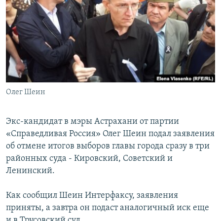
РАСПИСАНИЕ ВЕЩАНИЯ
ПОДПИШИТЕСЬ НА РАССЫЛКУ
СОЦИАЛЬНЫЕ СЕТИ
Олег Шеин
Все сайты РСЕ/РС
Экс-кандидат в мэры Астрахани от партии
«Справедливая Россия» Олег Шеин подал заявления
об отмене итогов выборов главы города сразу в три
районных суда - Кировский, Советский и
Ленинский.
Как сообщил Шеин Интерфаксу, заявления
приняты, а завтра он подаст аналогичный иск еще
и в Трусовский суд.