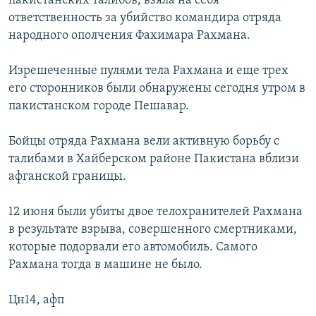
пакистанских талибов, взяла на себя
РАСПИСАНИЕ ВЕЩАНИЯ
ответственность за убийство командира отряда
народного ополчения Фахимара Рахмана.
ПОДПИШИТЕСЬ НА РАССЫЛКУ
Изрешеченные пулями тела Рахмана и еще трех
СОЦИАЛЬНЫЕ СЕТИ
его сторонников были обнаружены сегодня утром в
пакистанском городе Пешавар.
Бойцы отряда Рахмана вели активную борьбу с
талибами в Хайберском районе Пакистана вблизи
Все сайты РСЕ/РС
афганской границы.
12 июня были убиты двое телохранителей Рахмана
в результате взрыва, совершенного смертниками,
которые подорвали его автомобиль. Самого
Рахмана тогда в машине не было.
Цн14, афп