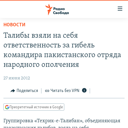
Ссылки
для
упрощенного
НОВОСТИ
ПРОГРАММЫ
доступа
Талибы взяли на себя
ПОДКАСТЫ
Вернуться
ответственность за гибель
к
АВТОРСКИЕ ПРОЕКТЫ
командира пакистанского отряда
основному
ЦИТАТЫ СВОБОДЫ
содержанию
народного ополчения
Вернутся
МНЕНИЯ
к
27 июня 2012
КУЛЬТУРА
главной
Поделиться
Читать без VPN
навигации
IDEL.РЕАЛИИ
Вернутся
КАВКАЗ.РЕАЛИИ
к
Приоритетный источник в Google
СЕВЕР.РЕАЛИИ
поиску
Группировка «Техрик-е-Талибан», объединяющая
СИБИРЬ.РЕАЛИИ