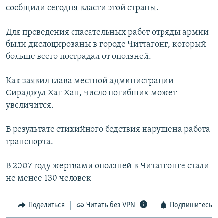
сообщили сегодня власти этой страны.
РАСПИСАНИЕ ВЕЩАНИЯ
ПОДПИШИТЕСЬ НА РАССЫЛКУ
Для проведения спасательных работ отряды армии
были дислоцированы в городе Читтагонг, который
СОЦИАЛЬНЫЕ СЕТИ
больше всего пострадал от оползней.
Как заявил глава местной администрации
Сираджул Хаг Хан, число погибших может
увеличится.
Все сайты РСЕ/РС
В результате стихийного бедствия нарушена работа
транспорта.
В 2007 году жертвами оползней в Читатгонге стали
не менее 130 человек
Поделиться
Читать без VPN
Подпишитесь