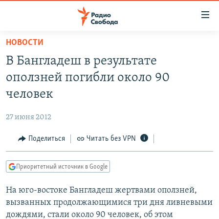
Ссылки
для
упрощенного
НОВОСТИ
ПРОГРАММЫ
доступа
В Бангладеш в результате
ПОДКАСТЫ
Вернуться
оползней погибли около 90
к
АВТОРСКИЕ ПРОЕКТЫ
человек
основному
ЦИТАТЫ СВОБОДЫ
содержанию
27 июня 2012
Вернутся
МНЕНИЯ
к
Поделиться
Читать без VPN
КУЛЬТУРА
главной
навигации
IDEL.РЕАЛИИ
Приоритетный источник в Google
Вернутся
КАВКАЗ.РЕАЛИИ
к
На юго-востоке Бангладеш жертвами оползней,
СЕВЕР.РЕАЛИИ
поиску
вызванных продолжающимися три дня ливневыми
СИБИРЬ.РЕАЛИИ
дождями, стали около 90 человек, об этом