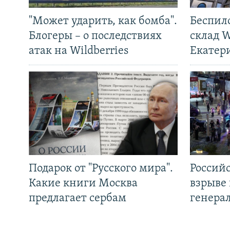
"Может ударить, как бомба".
Беспил
Блогеры – о последствиях
склад W
атак на Wildberries
Екатер
Подарок от "Русского мира".
Россий
Какие книги Москва
взрыве 
предлагает сербам
генера