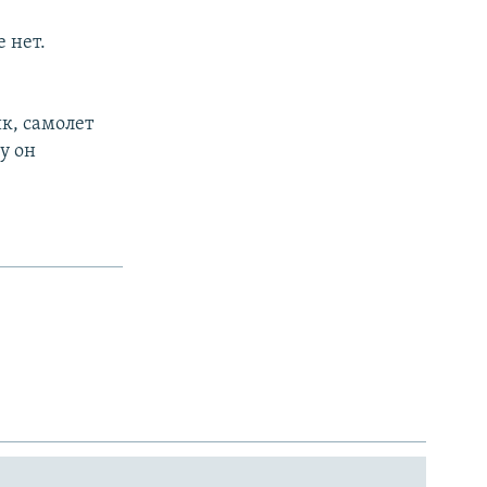
 нет.
к, самолет
у он