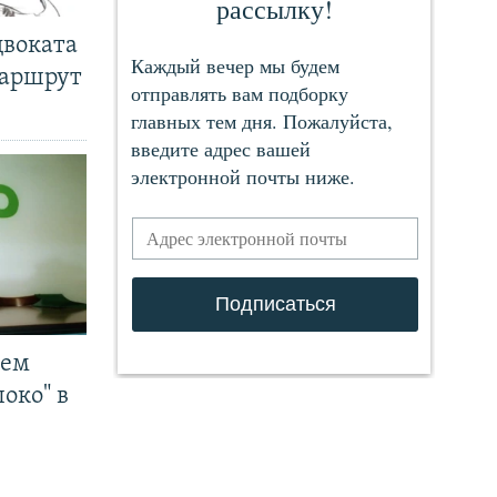
двоката
маршрут
чем
око" в