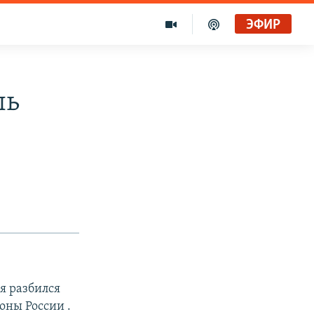
ЭФИР
ль
я разбился
оны России .