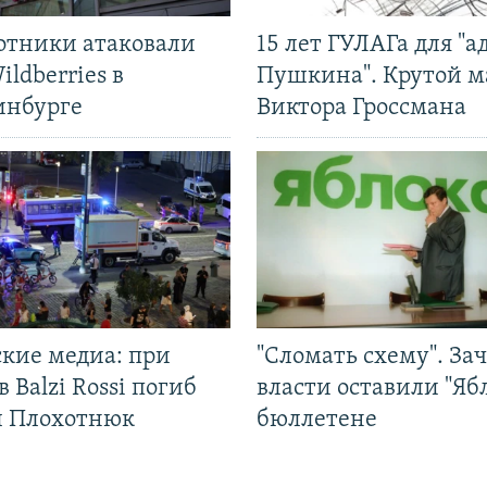
отники атаковали
15 лет ГУЛАГа для "а
ildberries в
Пушкина". Крутой 
инбурге
Виктора Гроссмана
ские медиа: при
"Сломать схему". За
в Balzi Rossi погиб
власти оставили "Ябл
л Плохотнюк
бюллетене