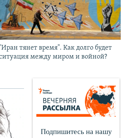
"Иран тянет время". Как долго будет
ситуация между миром и войной?