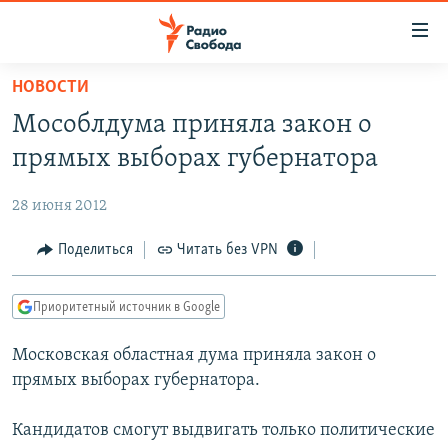
Ссылки
для
упрощенного
НОВОСТИ
ПРОГРАММЫ
доступа
Мособлдума приняла закон о
ПОДКАСТЫ
Вернуться
прямых выборах губернатора
к
АВТОРСКИЕ ПРОЕКТЫ
основному
28 июня 2012
ЦИТАТЫ СВОБОДЫ
содержанию
Вернутся
МНЕНИЯ
Поделиться
Читать без VPN
к
КУЛЬТУРА
главной
Приоритетный источник в Google
навигации
IDEL.РЕАЛИИ
Вернутся
Московская областная дума приняла закон о
КАВКАЗ.РЕАЛИИ
к
прямых выборах губернатора.
СЕВЕР.РЕАЛИИ
поиску
Кандидатов смогут выдвигать только политические
СИБИРЬ.РЕАЛИИ