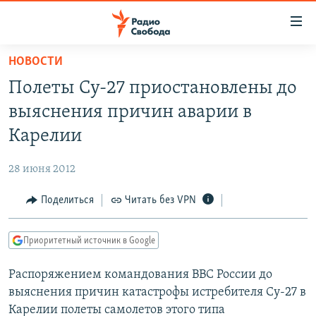
Ссылки
для
упрощенного
НОВОСТИ
ПРОГРАММЫ
доступа
Полеты Су-27 приостановлены до
ПОДКАСТЫ
Вернуться
выяснения причин аварии в
к
АВТОРСКИЕ ПРОЕКТЫ
Карелии
основному
ЦИТАТЫ СВОБОДЫ
содержанию
28 июня 2012
Вернутся
МНЕНИЯ
к
Поделиться
Читать без VPN
КУЛЬТУРА
главной
навигации
IDEL.РЕАЛИИ
Приоритетный источник в Google
Вернутся
КАВКАЗ.РЕАЛИИ
к
Распоряжением командования ВВС России до
СЕВЕР.РЕАЛИИ
поиску
выяснения причин катастрофы истребителя Су-27 в
СИБИРЬ.РЕАЛИИ
Карелии полеты самолетов этого типа