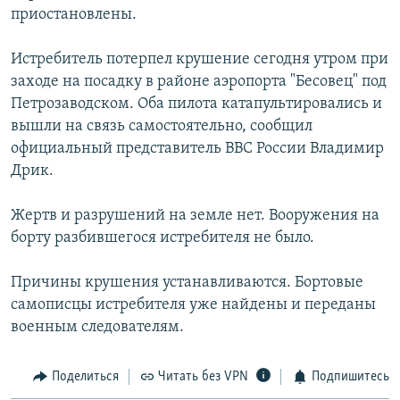
приостановлены.
РАСПИСАНИЕ ВЕЩАНИЯ
ПОДПИШИТЕСЬ НА РАССЫЛКУ
Истребитель потерпел крушение сегодня утром при
заходе на посадку в районе аэропорта "Бесовец" под
СОЦИАЛЬНЫЕ СЕТИ
Петрозаводском. Оба пилота катапультировались и
вышли на связь самостоятельно, сообщил
официальный представитель ВВС России Владимир
Дрик.
Жертв и разрушений на земле нет. Вооружения на
Все сайты РСЕ/РС
борту разбившегося истребителя не было.
Причины крушения устанавливаются. Бортовые
самописцы истребителя уже найдены и переданы
военным следователям.
Поделиться
Читать без VPN
Подпишитесь