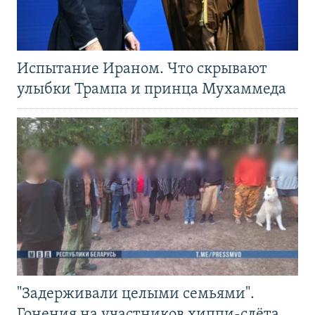
Испытание Ираном. Что скрывают
улыбки Трампа и принца Мухаммеда
"Задерживали целыми семьями".
Гонения на участников хиппи-слёта