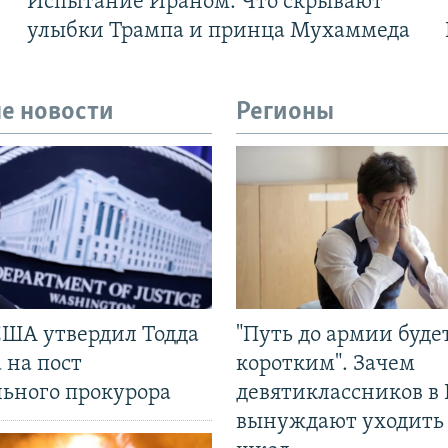
Испытание Ираном. Что скрывают
улыбки Трампа и принца Мухаммеда
е новости
Регионы
США утвердил Тодда
"Путь до армии буде
 на пост
коротким". Зачем
льного прокурора
девятиклассников в 
вынуждают уходить