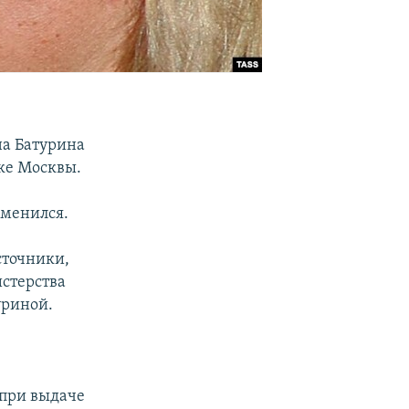
на Батурина
нке Москвы.
зменился.
сточники,
стерства
уриной.
при выдаче