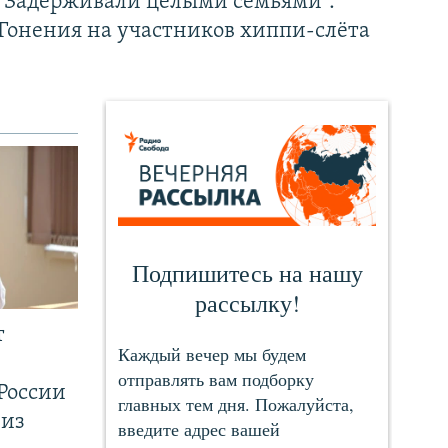
"Задерживали целыми семьями".
Гонения на участников хиппи-слёта
т
России
 из