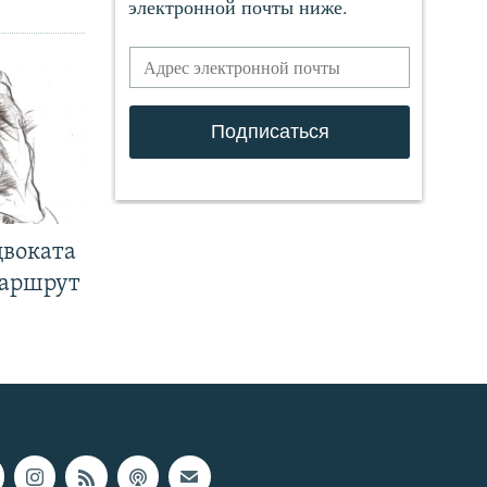
двоката
маршрут