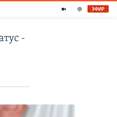
ЭФИР
атус -