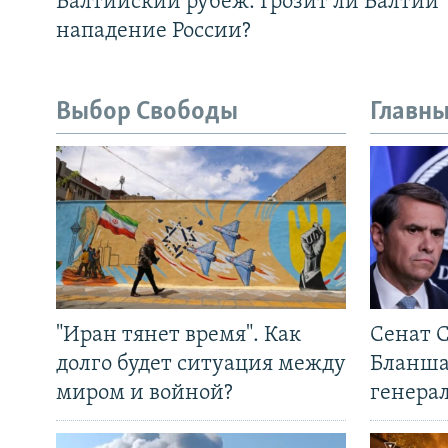
Балтийский рубеж. Грозит ли Балтии
нападение России?
Выбор Свободы
Главны
"Иран тянет время". Как
Сенат 
долго будет ситуация между
Бланша
миром и войной?
генера