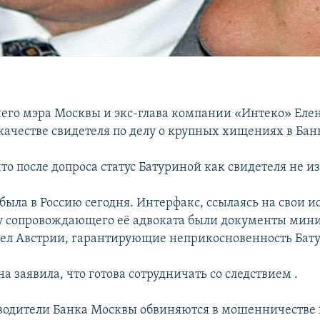
его мэра Москвы и экс-глава компании «Интеко» Еле
качестве свидетеля по делу о крупных хищениях в Ба
то после допроса статус Батуриной как свидетеля не и
была в Россию сегодня. Интерфакс, ссылаясь на свои и
 у сопровождающего её адвоката были документы мини
ел Австрии, гарантирующие неприкосновенность Бат
а заявила, что готова сотрудничать со следствием .
одители Банка Москвы обвиняются в мошенничестве 