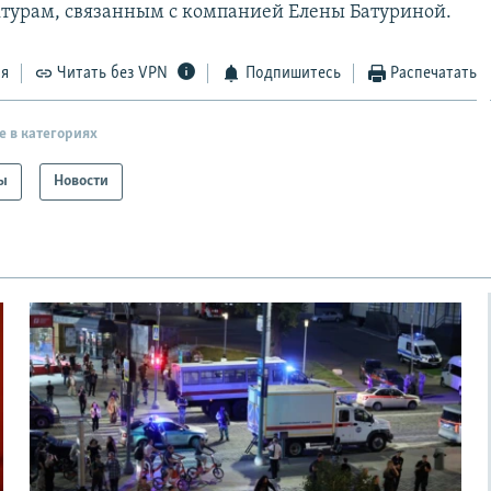
ктурам, связанным с компанией Елены Батуриной.
ся
Читать без VPN
Подпишитесь
Распечатать
е в категориях
ы
Новости