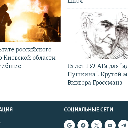
школ
ьтате российского
о Киевской области
огибшие
15 лет ГУЛАГа для "а
Пушкина". Крутой 
Виктора Гроссмана
АЦИЯ
СОЦИАЛЬНЫЕ СЕТИ
ь